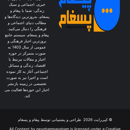
خبری، اجتماعی و سبک
زندگی: شما با پیغام و
پسغام، به‌روزترین دیدگاه‌ها و
مطالب دنیای اجتماعی و
فرهنگی را دنبال می‌کنید.
پیغام و پسغام، سیستم جامع
بروزترین اخبار فرهنگی و
عمومی از سال 1403 به
صورت متمرکز در حوزه
اخبار و مقالات مرتبط با
اقتصاد، زندگی و مسائل
اجتماعی آغاز به کار نموده
است و اخیرا نیز به صورت
تخصصی در زمینه بازنشر
اخبار این حوزه‌ها فعالیت می
کند.
© کپی‌رایت 2026
طراحی و پشتیبانی توسط
پیغام و پسغام
All Content by peyghampasgham is licensed under a Creative