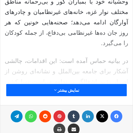
وحشیانه خود با بمباران کور و بی‌رحمانه مناطق
مختلف نوار غزه، خانه‌های غیرنظامیان و چادرهای
آوارگان ادامه می‌دهد؛ صحنه‌هایی خونین که هر
روز جان ده‌ها غیرنظامی بی‌دفاع، از جمله کودکان
را می‌گیرد.
در بیانیه حماس آمده است: این اقدامات، چالشی
آشکار برای جامعه بین‌الملل و نشانه‌ای روشن از
اصرار رژیم اشغالگر بر تداوم سیاست نسل‌کشی
نمایش بیشتر
و گرسنگی دادن نظام‌مند به مردم است.
حماس بیان کرد: رژیم اشغالگر در اجرای جنایت
فیس بوک
ایکس
لینکدین
‫تامبلر
‫پین‌ترست
‫رددیت
واتس آپ
تلگرام
مهندسی گرسنگی و آشوب علیه بیش از دو
اشتراک گذاری از طریق ایمیل
چاپ
میلیون انسان در غزه با محروم کردن آنان از