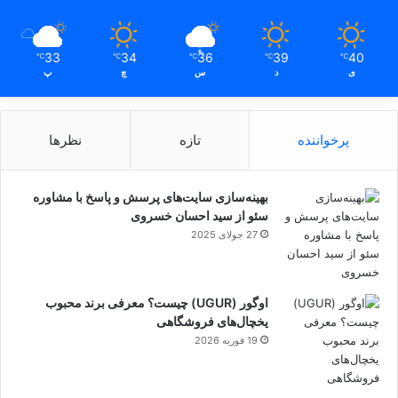
33
34
36
39
40
℃
℃
℃
℃
℃
ی
د
س
چ
پ
پرخواننده
تازه
نظرها
بهینه‌سازی سایت‌های پرسش و پاسخ با مشاوره
سئو از سید احسان خسروی
27 جولای 2025
اوگور (UGUR) چیست؟ معرفی برند محبوب
یخچال‌های فروشگاهی
19 فوریه 2026