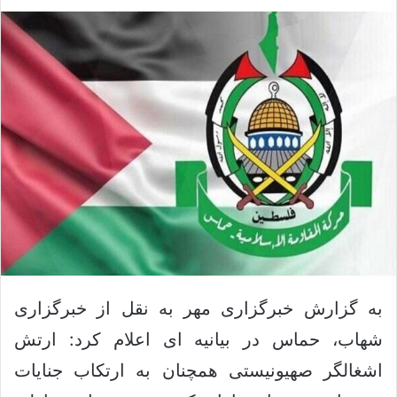
ک
ل
س
ا
د
ی
ن
م
ب
ی
ا
ل
ل
ک
ن
ی
د
به گزارش خبرگزاری مهر به نقل از خبرگزاری
شهاب، حماس در بیانیه ای اعلام کرد: ارتش
اشغالگر صهیونیستی همچنان به ارتکاب جنایات