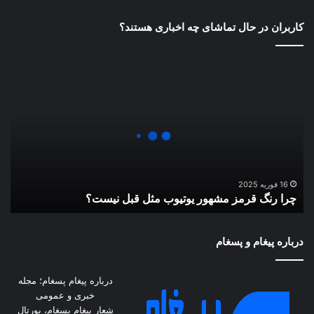
کاربران در حال تماشای چه اخباری هستند؟
چرا
رنگ
قرمز
مشهور
یوتیوب
مثل
قبل
نیست؟
16 فوریه 2025
چرا رنگ قرمز مشهور یوتیوب مثل قبل نیست؟
درباره پیغام و پسغام
درباره پیغام پسغام؛ مجله
خبری و عمومی
شعار پیغام پسغام، پورتال