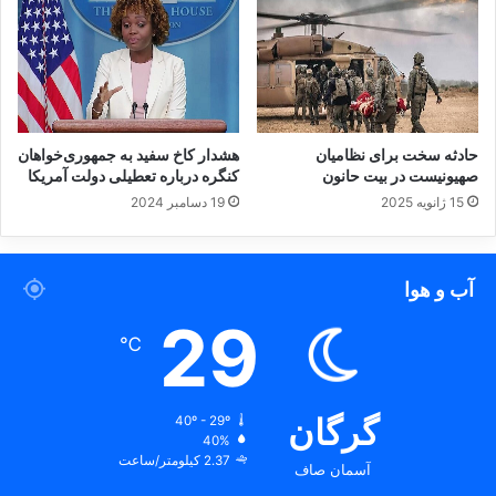
حادثه سخت برای نظامیان
هشدار کاخ سفید به جمهوری‌خواهان
صهیونیست در بیت حانون
کنگره درباره تعطیلی دولت آمریکا
15 ژانویه 2025
19 دسامبر 2024
آب و هوا
29
℃
گرگان
40º - 29º
40%
2.37 کیلومتر/ساعت
آسمان صاف