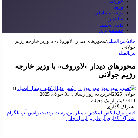
خوراک
ورود
نوشته تصادفی
سایدبار
تغییر پوسته
جستجو برای
خانه
/
بین‌المللی
/
محورهای دیدار «لاوروف» با وزیر خارجه رژیم
جولانی
بین‌المللی
محورهای دیدار «لاوروف» با وزیر خارجه
رژیم جولانی
مهر نیوز
در ایکس دنبال کنید
ارسال ایمیل
31
جولای 2025
آخرین به روز رسانی: 31 جولای 2025
1
0
کمتر از یک دقیقه
اشتراک گذاری
فیس بوک
ایکس
لینکدین
‫تامبلر
‫پین‌ترست
‫رددیت
واتس آپ
تلگرام
اشتراک گذاری از طریق ایمیل
چاپ