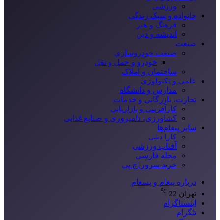
ورزشی
خانواده و سبک زندگی
فرهنگ و هنر
اندیشه و دین
صنعت
صنعت خودروسازی
خودرو و حمل و نقل
ساختمان و املاک
علمی و تکنولوژی
مدارس و دانشگاه
تجارت، بازرگانی و خدمات
کارآفرینی و بازاریابی
کشاورزی، دامپروری و صنایع غذایی
سایر پیغام‌ها
کارا دیلی
آفتاب ورزشی
مجله فارسی
خرید سرور اچ پی
درباره پیغام و پسغام
℃
تهران
22
اینستاگرام
تلگرام