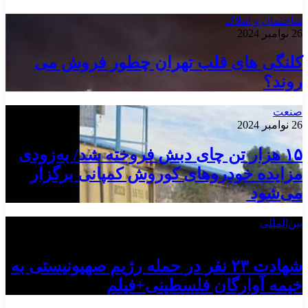
ساختمان و املاک
26 نوامبر 2024
کلنگی های قلب تهران چطور فروش می
روند؟
صنعت
26 نوامبر 2024
۱۵ هزار تن چای دبش فروخته شد/ به‌زودی
مزایده خودروهای کوروش کمپانی برگزار
می‌شود
بین‌المللی
17 آوریل 2025
شهادت ۲۳ نفر در حمله رژیم صهیونیستی به
خیمه‌ آوارگان فلسطینی+فیلم