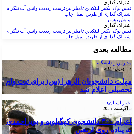
اشتراک گذاری
فیس بوک
ایکس
لینکدین
‫تامبلر
‫پین‌ترست
‫رددیت
واتس آپ
تلگرام
اشتراک گذاری از طریق ایمیل
چاپ
نمایش بیشتر
اشتراک گذاری
فیس بوک
ایکس
لینکدین
‫تامبلر
‫پین‌ترست
‫رددیت
واتس آپ
تلگرام
اشتراک گذاری از طریق ایمیل
چاپ
مطالعه بعدی
مدارس و دانشگاه
12 آوریل 2025
مهلت دانشجویان الزهرا (س) برای ثبت وام
تحصیلی اعلام شد
اخبار استان‌ها
5 آگوست 2025
اعزام ۴۰۰ دانشجوی کهگیلویه و بویراحمدی
به پیاده روی اربعین