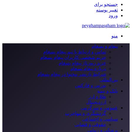
جستجو برای
تغییر پوسته
ورود
منو
پیغام و پسغام
تماس و ارتباط با تیم پیغام پسغام
حریم شخصی کاربران پیغام پسغام
خرید رپورتاژ پیغام پسغام
درباره پیغام پسغام
شرایط بازنشر محتوا در پیغام پسغام
بین‌المللی
بورس و فارکس
بانک و بیمه
طلا و ارز
ارزدیجیتال
عمومی و سرگرمی
گردشگری و مهاجرت
سیاسی و اجتماعی
حقوقی و قضایی
پزشکی و زیبایی