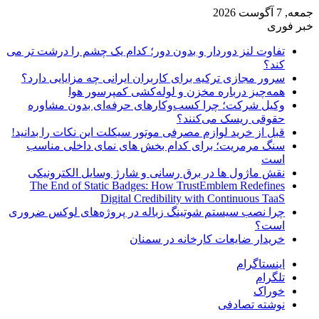
جمعه, 7 آگوست 2026
خبر فوری
تفاوت لنز دوردار و بدون دور؛ کدام یک چشم را درشت تر می
کند؟
سرور مجازی ترکیه برای کاربران ایرانی چه مزایایی دارد؟
همه‌چیز درباره مخزن و لوله‌کشی کمپرسور هوا
وکیل شرکت؛ چرا کسب‌وکارهای حرفه‌ای بدون مشاوره
حقوقی ریسک می‌کنند؟
قبل از خرید لوازم مصرفی موتور سیکلت این نکات را بدانید!
سنگ مرمریت؛ برای کدام بخش های نمای داخلی مناسب
است
نقش ماژول ها در برق رسانی و شارژ وسایل الکترونیکی
The End of Static Badges: How TrustEmblem Redefines
Digital Credibility with Continuous TaaS
چرا نصب سیستم شوتینگ زباله در پروژه‌های لوکس ضروری
است؟
خریدار ضایعات کارخانه در سمنان
اینستاگرام
تلگرام
خوراک
نوشته تصادفی