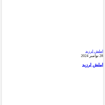
املش لرزید
28 نوامبر 2024
املش لرزید