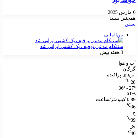
خواهد بود
6 مارس 2025
همچنین ببینید
بستن
بین‌المللی
سنتکام مدعی توقیف یک کشتی ایرانی شد
3 هفته پیش
آب و هوا
گرگان
ابرهای پراکنده
℃
28
36º - 27º
61%
0.89 کیلومتر/ساعت
℃
36
ج
℃
39
ش
℃
40