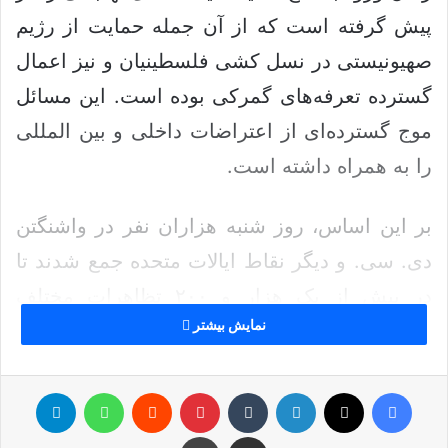
پیش گرفته است که از آن جمله حمایت از رژیم
صهیونیستی در نسل کشی فلسطینیان و نیز اعمال
گسترده تعرفه‌های گمرکی بوده است. این مسائل
موج گسترده‌ای از اعتراضات داخلی و بین المللی
را به همراه داشته است.
بر این اساس، روز شنبه هزاران نفر در واشنگتن
دی. سی. و دیگر نقاط ایالات متحده جمع شدند تا
در بیش از یک هزار و ۲۰۰ تظاهرات مختلف
نمایش بیشتر
شرکت کنند.
این تظاهرات بزرگ‌ترین روز اعتراضات علیه
فیس بوک
ایکس
لینکدین
‫تامبلر
‫پین‌ترست
‫رددیت
واتس آپ
تلگرام
دونالد ترامپ و ایلان ماسک، متحد میلیاردر او از
اشتراک گذاری از طریق ایمیل
چاپ