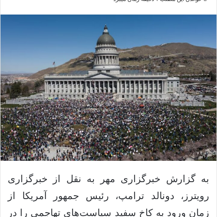
ی
ا
ک
ل
ا
س
د
ی
ن
م
ب
ی
ا
ل
ل
ک
ن
ی
د
به گزارش خبرگزاری مهر به نقل از خبرگزاری
رویترز، دونالد ترامپ، رئیس جمهور آمریکا از
زمان ورود به کاخ سفید سیاست‌های تهاجمی را در