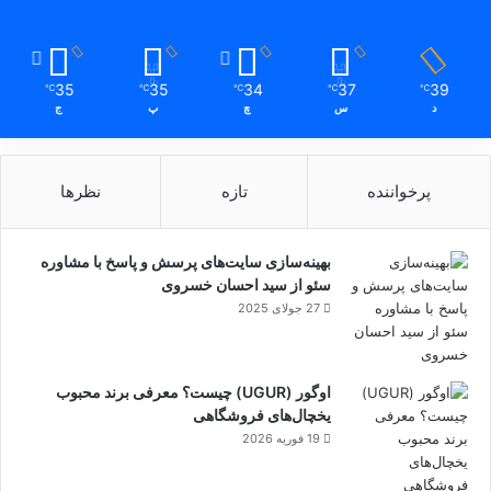
35
35
34
37
39
℃
℃
℃
℃
℃
د
س
چ
پ
ج
پرخواننده
تازه
نظرها
تظاهرات ضدترامپ
بهینه‌سازی سایت‌های پرسش و پاسخ با مشاوره
سئو از سید احسان خسروی
27 جولای 2025
اوگور (UGUR) چیست؟ معرفی برند محبوب
یخچال‌های فروشگاهی
19 فوریه 2026