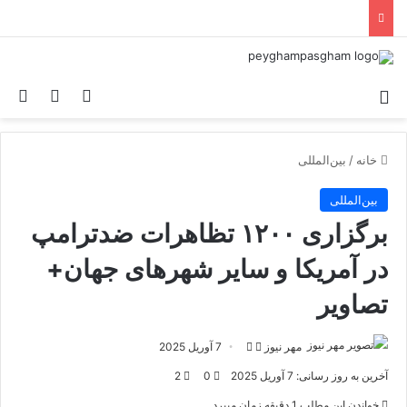
منو
ورود
تغییر پو
جس
خانه
/
بین‌المللی
بین‌المللی
برگزاری ۱۲۰۰ تظاهرات ضدترامپ
در آمریکا و سایر شهرهای جهان+
تصاویر
مهر نیوز
د
ا
7 آوریل 2025
ر
ر
آخرین به روز رسانی: 7 آوریل 2025
0
2
ا
س
خواندن این مطلب 1 دقیقه زمان میبرد