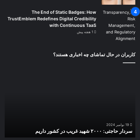
The End of Static Badges: How
TrustEmblem Redefines Digital Credibility
with Continuous TaaS
1 هفته پیش
کاربران در حال تماشای چه اخباری هستند؟
سردار
حاجتی:
۲۰۰۰
شهید
غریب
در
کشور
داریم
19 نوامبر 2024
سردار حاجتی: ۲۰۰۰ شهید غریب در کشور داریم