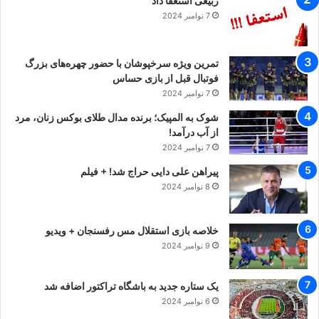
ربیعی استعفا داد
آیفون ۱۵ پرومکس نسخه
197 میلیون تومان
7 نوامبر 2024
ZAA (512 گیگابایت)
آیفون ۱۶ نسخه CH (۱۲۸
105 میلیون و
تمرین ویژه سرخپوشان با حضور چهره‌های بزرگ
فوتبال قبل از بازی حساس
گیگابایت)
300 هزار تومان
7 نوامبر 2024
شوک به المپیک؛ برنده مدال طلای بوکس زنان، مرد
آیفون ۱۶ پرو نسخه ZAA
از آب درآمد!
184 میلیون تومان
7 نوامبر 2024
(۲۵۶ گیگابایت)
پیراهن علی دایی حراج شد! + فیلم
8 نوامبر 2024
آیفون ۱۶ پرو مکس نسخه
195 میلیون و
ZAA (۲۵۶ گیگابایت)
500 هزار تومان
خلاصه بازی استقلال مس رفسنجان + ویدیو
9 نوامبر 2024
آیفون ۱۶ پرو مکس نسخه
249 میلیون
ZAA (۵۱۲ گیگابایت)
تومان
یک ستاره جدید به باشگاه تراکتور اضافه شد
6 نوامبر 2024
آیفون 17 پرومکس نسخه