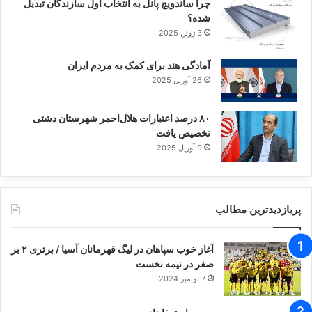
چرا ساندویچ پانل به انتخاب اول سازندگان تبدیل
شده؟
پوکو C85 (۲۵۶ گیگابایت)
13 میلیون تومان
3 ژوئن 2025
آمادگی هند برای کمک به مردم ایران
50 میلیون و 600
پوکو F۶ پرو (۵۱۲ گیگابایت)
26 آوریل 2025
هزار تومان
۸۰ درصد اعتبارات هلال‌احمر شهرستان دشتی
8 میلیون و 300
تخصیص یافت
ردمی A۵ (۱۲۸ گیگابایت)
9 آوریل 2025
هزار تومان
آیفون ۱۳ نسخه CH (۱۲۸
81 میلیون و 300
پربازدیدترین مطالب
گیگابایت)
هزار تومان
آغاز خوب سپاهان در لیگ قهرمانان آسیا / برتری ۲ بر
آیفون ۱۴ نسخه CH (۱۲۸
74 میلیون تومان
صفر در نیمه نخست
گیگابایت)
7 نوامبر 2024