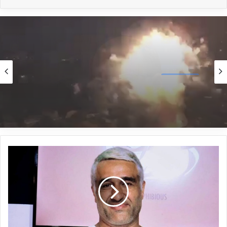
قیمت ردمی نوت ۱۴، پرفروش‌ترین میانرده
شیائومی، ۱۸ میلیون تومان است. ردمی نوت ۱۴
پروپلاس با فضای ذخیره‌سازی ۵۱۲ گیگابایت ۴۰
میلیون و ۵۰۰ هزار تومان قیمت خورده است.
بین‌المللی
1 ژانویه 2025
نوشته های مشابه
انفجار بزرگ در هاوایی آمریکا با ۲ کشته و ۲۲ زخمی
چرا ساندویچ پانل به انتخاب اول
سازندگان تبدیل شده؟
م
3 ژوئن 2025
ا
ج
پیشرانی «ومعادن» در خاک
ر
کردستان/ صنایع فولاد کردستان
ا
ی
الگوی توسعه منطقه
پ
19 نوامبر 2024
ژ