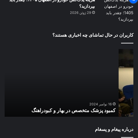
بپردازید؟
29 ژوئن 2026
کاربران در حال تماشای چه اخباری هستند؟
کمبود
نام
پزشک
ربی
متخصص
به
در
رئ
بهار
جمه
و
درب
کبودراهنگ
مسا
مهم
اقت
16 نوامبر 2024
کمبود پزشک متخصص در بهار و کبودراهنگ
ن
کش
درباره پیغام و پسغام