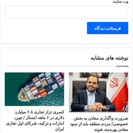
ت
وب‌ سایت
ن
گلکسی A۵۵ (نسخه ۲۵۶
44 میلیون و 200
ج
د
ا
ه
گیگابایت)
هزار تومان
و
ب
ز
ه
گلکسی A۲۶ ( نسخه ۲۵۶
26 میلیون و 900
د
ک
ر
ا
گیگابایت)
هزار تومان
ت
ر
ه
خ
گلکسی A۳۶ ( نسخه ۲۵۶
نوشته های مشابه
ر
و
34 میلیون تومان
ا
د
گیگابایت)
ن
ا
د
گلکسی A۵۶ ( نسخه ۲۵۶
38 میلیون و 800
ا
م
گیگابایت)
هزار تومان
ه
م
ی‌
گلکسی S۲۴ FE (نسخه
52 میلیون و 100
کسری تراز تجاری ۶.۸ میلیارد
د
دلاری در ۶ ماهه امسال / چین،
ضرورت واگذاری معادن به بخش
۲۵۶ گیگابایت)
هزار تومان
ه
امارات و ترکیه، شرکای اول تجاری
خصوصی/ مردم منطقه باید از سود
ن
ایران
معادن بهره‌مند شوند
د