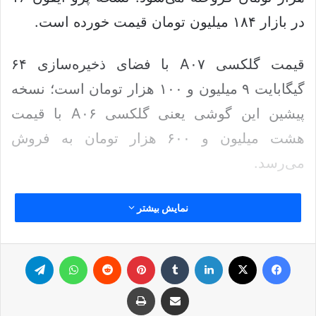
در بازار ۱۸۴ میلیون تومان قیمت خورده است.
قیمت گلکسی A۰۷ با فضای ذخیره‌سازی ۶۴
گیگابایت ۹ میلیون و ۱۰۰ هزار تومان است؛ نسخه
پیشین این گوشی یعنی گلکسی A۰۶ با قیمت
هشت میلیون و ۶۰۰ هزار تومان به فروش
می‌رسد.
قیمت گلکسی A۵۶ از میانرده‌های پرفروش
نمایش بیشتر
سامسونگ، ۳۸ میلیون و ۸۰۰ هزار تومان است و
خرید پرچمدار سامسونگ یعنی گلکسی S۲۵ اولترا
فیس بوک
ایکس
لینکدین
‫تامبلر
‫پین‌ترست
‫رددیت
واتس آپ
تلگرام
۱۳۴ میلیون تومان آب می‌خورد.
اشتراک گذاری از طریق ایمیل
چاپ