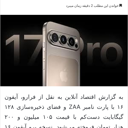
ا
س
خواندن این مطلب 2 دقیقه زمان میبرد
ی
ا
ک
ل
س
ا
د
ی
ن
م
ب
ی
ا
ل
ل
ک
ن
ی
د
به گزارش اقتصاد آنلاین به نقل از فرارو، آیفون
۱۶ با پارت نامبر ZAA و فضای ذخیره‌سازی ۱۲۸
گیگابایت دست‌کم با قیمت ۱۰۵ میلیون و ۲۰۰
هزار تومان فروخته می‌شود. نسخه پرو آیفون ۱۶