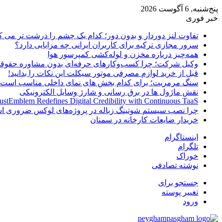
پنج‌شنبه, 6 آگوست 2026
خبر فوری
تفاوت لنز دوردار و بدون دور؛ کدام یک چشم را درشت تر می ک
سرور مجازی ترکیه برای کاربران ایرانی چه مزایایی دارد؟
همه‌چیز درباره مخزن و لوله‌کشی کمپرسور هوا
وکیل شرکت؛ چرا کسب‌وکارهای حرفه‌ای بدون مشاوره حقوقی
قبل از خرید لوازم مصرفی موتور سیکلت این نکات را بدانید!
سنگ مرمریت؛ برای کدام بخش های نمای داخلی مناسب است
نقش ماژول ها در برق رسانی و شارژ وسایل الکترونیکی
ustEmblem Redefines Digital Credibility with Continuous TaaS
چرا نصب سیستم شوتینگ زباله در پروژه‌های لوکس ضروری 
خریدار ضایعات کارخانه در سمنان
اینستاگرام
تلگرام
خوراک
نوشته تصادفی
جستجو برای
تغییر پوسته
ورود