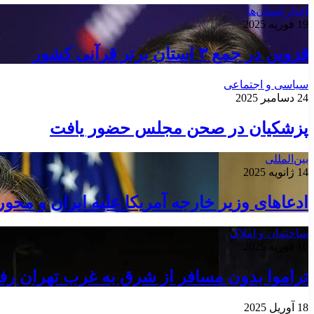
اخبار استان‌ها
19 فوریه 2025
قزوین در جمع ۳ استان برتر قرآنی کشور
سیاسی و اجتماعی
24 دسامبر 2025
پزشکیان در صحن مجلس حضور یافت
بین‌المللی
14 ژانویه 2025
ادعاهای وزیر خارجه آمریکا علیه ایران و محو
ساختمان و املاک
10 فوریه 2025
تراموا بدون مسافر از شرق به غرب تهران ر
18 آوریل 2025