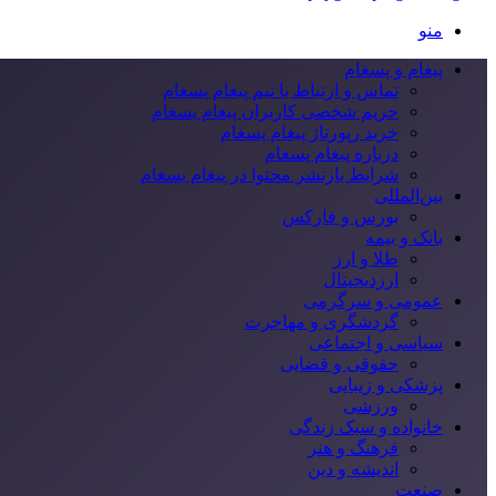
منو
پیغام و پسغام
تماس و ارتباط با تیم پیغام پسغام
حریم شخصی کاربران پیغام پسغام
خرید رپورتاژ پیغام پسغام
درباره پیغام پسغام
شرایط بازنشر محتوا در پیغام پسغام
بین‌المللی
بورس و فارکس
بانک و بیمه
طلا و ارز
ارزدیجیتال
عمومی و سرگرمی
گردشگری و مهاجرت
سیاسی و اجتماعی
حقوقی و قضایی
پزشکی و زیبایی
ورزشی
خانواده و سبک زندگی
فرهنگ و هنر
اندیشه و دین
صنعت