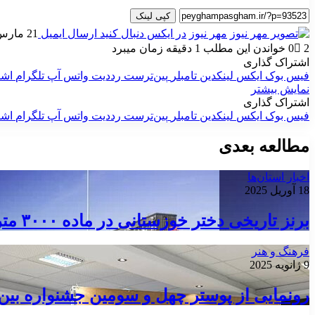
کپی لینک
مهر نیوز
در ایکس دنبال کنید
ارسال ایمیل
21 مارس 2025
2
0
خواندن این مطلب 1 دقیقه زمان میبرد
اشتراک گذاری
فیس بوک
ایکس
لینکدین
‫تامبلر
‫پین‌ترست
‫رددیت
واتس آپ
تلگرام
اشت
نمایش بیشتر
اشتراک گذاری
فیس بوک
ایکس
لینکدین
‫تامبلر
‫پین‌ترست
‫رددیت
واتس آپ
تلگرام
اشت
مطالعه بعدی
اخبار استان‌ها
18 آوریل 2025
برنز تاریخی دختر خوزستانی در ماده ۳۰۰۰ متر نوجوانان آسیا
فرهنگ و هنر
9 ژانویه 2025
رونمایی از پوستر چهل و سومین جشنواره بین‌ا