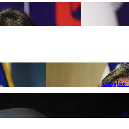
ر مقاومت
فت