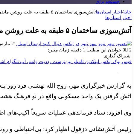
جستجو برای
خانه
/
اخبار استان‌ها
/
آتش‌سوزی ساختمان ۵ طبقه به علت روشن ماندن شمع هفت‌سین
اخبار استان‌ها
آتش‌سوزی ساختمان ۵ طبقه به علت روشن ماندن شمع هفت‌سین
مهر نیوز
در ایکس دنبال کنید
ارسال ایمیل
21 مارس 2025
2
0
خواندن این مطلب 1 دقیقه زمان میبرد
اشتراک گذاری
فیس بوک
ایکس
لینکدین
‫تامبلر
‫پین‌ترست
‫رددیت
واتس آپ
تلگرام
اشت
به گزارش خبرگزاری مهر، روح الله بهشتی فرد روز پنجشنبه به 
اتش
گرفتن یک واحد مسکونی واقع در نو فرهنگ هشت
وی افزود: ستاد فرماندهی عملیات سریعاً اکیپ‌های اطفای حریق ایستگاه عملیاتی یک و ۲ را به 
رئیس آتش‌نشانی دزفول اظهار کرد: بی‌احتیاطی و رو