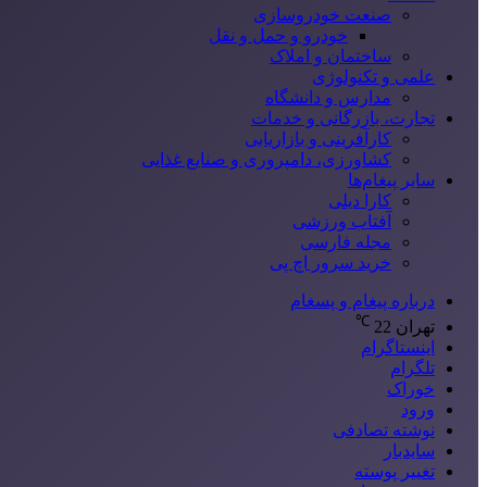
صنعت خودروسازی
خودرو و حمل و نقل
ساختمان و املاک
علمی و تکنولوژی
مدارس و دانشگاه
تجارت، بازرگانی و خدمات
کارآفرینی و بازاریابی
کشاورزی، دامپروری و صنایع غذایی
سایر پیغام‌ها
کارا دیلی
آفتاب ورزشی
مجله فارسی
خرید سرور اچ پی
درباره پیغام و پسغام
℃
تهران
22
اینستاگرام
تلگرام
خوراک
ورود
نوشته تصادفی
سایدبار
تغییر پوسته