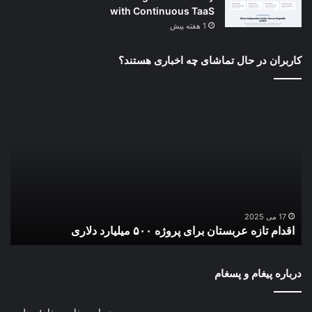
with Continuous TaaS
1 هفته پیش
کاربران در حال تماشای چه اخباری هستند؟
اقدام
لغو
تازه
روا
عربستان
قا
برای
دیو
پروژه
عال
۵۰۰
برز
میلیارد
تو
دلاری
آمر
17 می 2025
اقدام تازه عربستان برای پروژه ۵۰۰ میلیارد دلاری
ل
درباره پیغام و پسغام
درباره پیغام پسغام؛ مجله