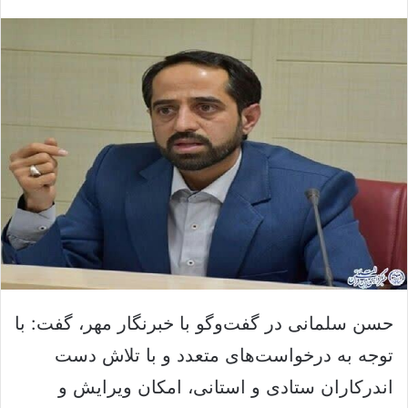
ا
س
ی
ا
ک
ل
س
ا
د
ی
ن
م
ب
ی
ا
ل
ل
ک
ن
ی
د
حسن
سلمانی
در گفت‌وگو با خبرنگار مهر، گفت: با
توجه به درخواست‌های متعدد و با تلاش
دست
اندرکاران
ستادی و استانی، امکان ویرایش و