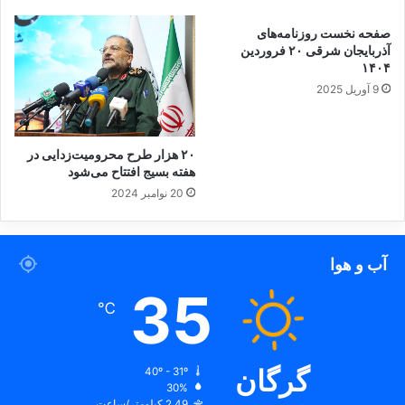
صفحه نخست روزنامه‌های
آذربایجان شرقی ۲۰ فروردین
۱۴۰۴
9 آوریل 2025
۲۰ هزار طرح محرومیت‌زدایی در
هفته بسیج افتتاح می‌شود
20 نوامبر 2024
آب و هوا
35
℃
گرگان
40º - 31º
30%
2.49 کیلومتر/ساعت