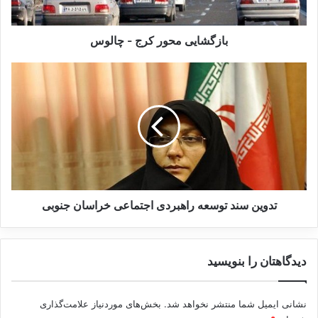
ی
م
ح
بازگشایی محور کرج - چالوس
و
ر
ت
ک
د
ر
و
ج
ی
-
ن
چ
س
ا
ن
ل
د
و
ت
س
و
تدوین سند توسعه راهبردی اجتماعی خراسان جنوبی
س
ع
ه
دیدگاهتان را بنویسید
ر
ا
ه
نشانی ایمیل شما منتشر نخواهد شد.
بخش‌های موردنیاز علامت‌گذاری
ب