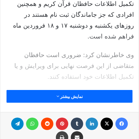
تکمیل اطلاعات حافظان قرآن کریم و همچنین
افرادی که
جز
جاماندگان
ثبت نام
هستند در
روزهای یکشنبه و دوشنبه ۱۷ و ۱۸ فروردین ماه
فراهم شده است.
وی خاطرنشان کرد: ضروری است حافظان
متقاضی از این فرصت نهایی برای ویرایش و یا
تکمیل اطلاعات خود استفاده کنند.
وی تاکید کرد: امکان ویرایش و ثبت تنها در زمان
نمایش بیشتر
مقرر فراهم شده و پس از آن خاتمه می‌پذیرد و به
هیچ وجه قابل تغییر یا تمدید نمی‌باشد.
فیس بوک
ایکس
لینکدین
‫تامبلر
‫پین‌ترست
‫رددیت
واتس آپ
تلگرام
اشتراک گذاری از طریق ایمیل
چاپ
نوشته های مشابه