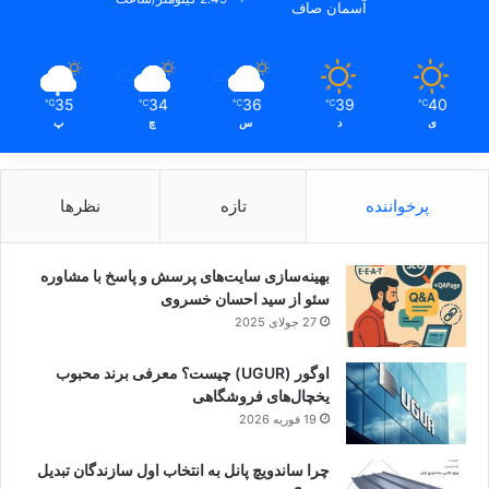
آسمان صاف
35
34
36
39
40
℃
℃
℃
℃
℃
ی
د
س
چ
پ
پرخواننده
تازه
نظرها
بهینه‌سازی سایت‌های پرسش و پاسخ با مشاوره
سئو از سید احسان خسروی
27 جولای 2025
اوگور (UGUR) چیست؟ معرفی برند محبوب
یخچال‌های فروشگاهی
19 فوریه 2026
چرا ساندویچ پانل به انتخاب اول سازندگان تبدیل