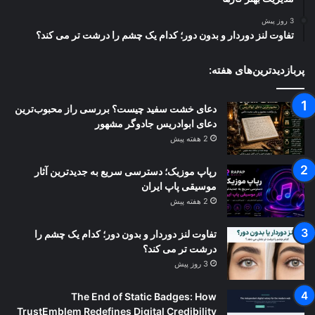
3 روز پیش
تفاوت لنز دوردار و بدون دور؛ کدام یک چشم را درشت تر می کند؟
پربازدیدترین‌های هفته:
دعای خشت سفید چیست؟ بررسی راز محبوب‌ترین
دعای ابوادریس جادوگر مشهور
2 هفته پیش
رپاپ موزیک؛ دسترسی سریع به جدیدترین آثار
موسیقی پاپ ایران
2 هفته پیش
تفاوت لنز دوردار و بدون دور؛ کدام یک چشم را
درشت تر می کند؟
3 روز پیش
The End of Static Badges: How
TrustEmblem Redefines Digital Credibility