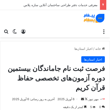
راهنمای استفاده از هوش مصنوعی برای کسب‌وکارها: از تولید محتوا تا مدیریت بهتر کارها
منو
ورود
تغییر پو
جس
خانه
/
اخبار استان‌ها
اخبار استان‌ها
فرصت ثبت نام جاماندگان بیستمین
دوره آزمون‌های تخصصی حفاظ
قرآن کریم
مهر نیوز
د
ا
6 آوریل 2025
آخرین به روز رسانی: 6 آوریل 2025
ر
ر
0
5
کمتر از یک دقیقه