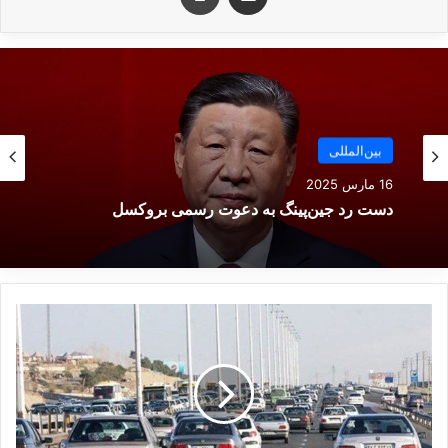
۸۰ درصد اعتبارات هلال‌احمر
شهرستان دشتی تخصیص یافت
9 آوریل 2025
بین‌المللی
ادارات و مراکز آموزشی چهارمحال‌
16 مارس 2025
و بختیاری شنبه تعطیل است
دست رد جین‌پینگ به دعوت رسمی بروکسل
11 ژانویه 2025
ب
کپی لینک
ا
ز
گ
ش
ا
ی