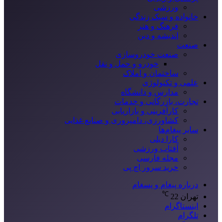
ورزشی
خانواده و سبک زندگی
فرهنگ و هنر
اندیشه و دین
صنعت
صنعت خودروسازی
خودرو و حمل و نقل
ساختمان و املاک
علمی و تکنولوژی
مدارس و دانشگاه
تجارت، بازرگانی و خدمات
کارآفرینی و بازاریابی
کشاورزی، دامپروری و صنایع غذایی
سایر پیغام‌ها
کارا دیلی
آفتاب ورزشی
مجله فارسی
خرید سرور اچ پی
درباره پیغام و پسغام
℃
تهران
22
اینستاگرام
تلگرام