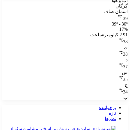
آب و هوا
گرگان
آسمان صاف
℃
39
39º - 30º
17%
2.91 کیلومتر/ساعت
℃
38
ی
℃
38
د
℃
37
س
℃
35
چ
℃
34
پ
پرخواننده
تازه
نظرها