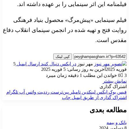
فیلمنامه این اثر سینمایی را بر عهده داشته
اند
.
فیلم سینمایی «پیش‌مرگ» محصول بنیاد فرهنگی
روایت فتح و تهیه شده در انجمن سینمای انقلاب دفاع
مقدس است.
کپی لینک
مهر نیوز
در ایکس دنبال کنید
ارسال ایمیل
5
فوریه 2025
آخرین به روز رسانی: 5 فوریه 2025
3
0
خواندن این مطلب 1 دقیقه زمان میبرد
نمایش بیشتر
اشتراک گذاری
فیس بوک
ایکس
لینکدین
‫تامبلر
‫پین‌ترست
‫رددیت
واتس آپ
تلگرام
اشتراک گذاری از طریق ایمیل
چاپ
مطالعه بعدی
بانک و بیمه
8 دسامبر 2024