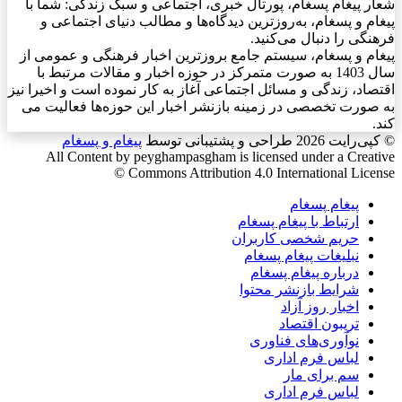
شعار پیغام پسغام، پورتال خبری، اجتماعی و سبک زندگی: شما با
پیغام و پسغام، به‌روزترین دیدگاه‌ها و مطالب دنیای اجتماعی و
فرهنگی را دنبال می‌کنید.
پیغام و پسغام، سیستم جامع بروزترین اخبار فرهنگی و عمومی از
سال 1403 به صورت متمرکز در حوزه اخبار و مقالات مرتبط با
اقتصاد، زندگی و مسائل اجتماعی آغاز به کار نموده است و اخیرا نیز
به صورت تخصصی در زمینه بازنشر اخبار این حوزه‌ها فعالیت می
کند.
© کپی‌رایت 2026
طراحی و پشتیبانی توسط
پیغام و پسغام
All Content by peyghampasgham is licensed under a Creative
Commons Attribution 4.0 International License ©️
پیغام پسغام
ارتباط با پیغام پسغام
حریم شخصی کاربران
نبلیغات پیغام پسغام
درباره پیغام پسغام
شرایط بازنشر محتوا
اخبار روز آزاد
تریبون اقتصاد
نوآوری‌های فناوری
لباس فرم اداری
سم برای مار
لباس فرم اداری