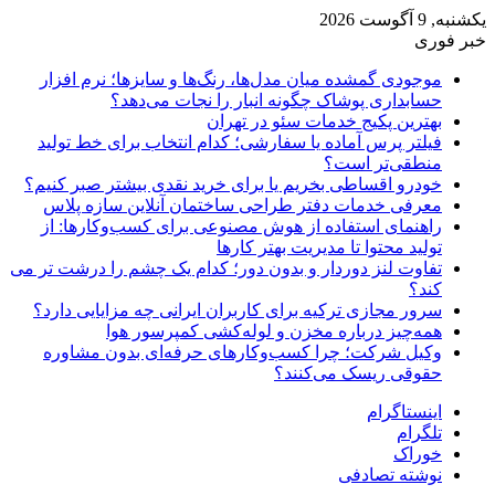
یکشنبه, 9 آگوست 2026
خبر فوری
موجودی گمشده میان مدل‌ها، رنگ‌ها و سایزها؛ نرم افزار
حسابداری پوشاک چگونه انبار را نجات می‌دهد؟
بهترین پکیج خدمات سئو در تهران
فیلتر پرس آماده یا سفارشی؛ کدام انتخاب برای خط تولید
منطقی‌تر است؟
خودرو اقساطی بخریم یا برای خرید نقدی بیشتر صبر کنیم؟
معرفی خدمات دفتر طراحی ساختمان آنلاین سازه پلاس
راهنمای استفاده از هوش مصنوعی برای کسب‌وکارها: از
تولید محتوا تا مدیریت بهتر کارها
تفاوت لنز دوردار و بدون دور؛ کدام یک چشم را درشت تر می
کند؟
سرور مجازی ترکیه برای کاربران ایرانی چه مزایایی دارد؟
همه‌چیز درباره مخزن و لوله‌کشی کمپرسور هوا
وکیل شرکت؛ چرا کسب‌وکارهای حرفه‌ای بدون مشاوره
حقوقی ریسک می‌کنند؟
اینستاگرام
تلگرام
خوراک
نوشته تصادفی