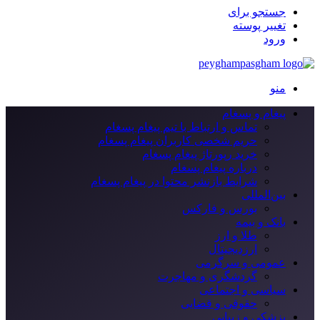
جستجو برای
تغییر پوسته
ورود
منو
پیغام و پسغام
تماس و ارتباط با تیم پیغام پسغام
حریم شخصی کاربران پیغام پسغام
خرید رپورتاژ پیغام پسغام
درباره پیغام پسغام
شرایط بازنشر محتوا در پیغام پسغام
بین‌المللی
بورس و فارکس
بانک و بیمه
طلا و ارز
ارزدیجیتال
عمومی و سرگرمی
گردشگری و مهاجرت
سیاسی و اجتماعی
حقوقی و قضایی
پزشکی و زیبایی