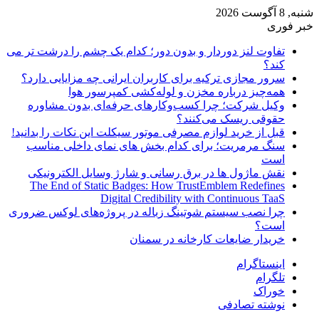
شنبه, 8 آگوست 2026
خبر فوری
تفاوت لنز دوردار و بدون دور؛ کدام یک چشم را درشت تر می
کند؟
سرور مجازی ترکیه برای کاربران ایرانی چه مزایایی دارد؟
همه‌چیز درباره مخزن و لوله‌کشی کمپرسور هوا
وکیل شرکت؛ چرا کسب‌وکارهای حرفه‌ای بدون مشاوره
حقوقی ریسک می‌کنند؟
قبل از خرید لوازم مصرفی موتور سیکلت این نکات را بدانید!
سنگ مرمریت؛ برای کدام بخش های نمای داخلی مناسب
است
نقش ماژول ها در برق رسانی و شارژ وسایل الکترونیکی
The End of Static Badges: How TrustEmblem Redefines
Digital Credibility with Continuous TaaS
چرا نصب سیستم شوتینگ زباله در پروژه‌های لوکس ضروری
است؟
خریدار ضایعات کارخانه در سمنان
اینستاگرام
تلگرام
خوراک
نوشته تصادفی