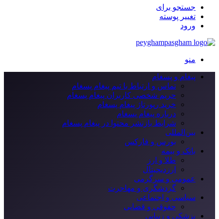
جستجو برای
تغییر پوسته
ورود
منو
پیغام و پسغام
تماس و ارتباط با تیم پیغام پسغام
حریم شخصی کاربران پیغام پسغام
خرید رپورتاژ پیغام پسغام
درباره پیغام پسغام
شرایط بازنشر محتوا در پیغام پسغام
بین‌المللی
بورس و فارکس
بانک و بیمه
طلا و ارز
ارزدیجیتال
عمومی و سرگرمی
گردشگری و مهاجرت
سیاسی و اجتماعی
حقوقی و قضایی
پزشکی و زیبایی