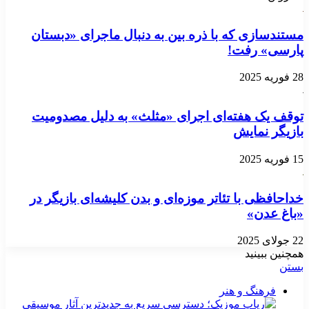
مستندسازی که با ذره بین به دنبال ماجرای «دبستان
پارسی» رفت!
28 فوریه 2025
توقف یک‌ هفته‌ای اجرای «مثلث» به دلیل مصدومیت
بازیگر نمایش
15 فوریه 2025
خداحافظی با تئاتر موزه‌ای و بدن کلیشه‌ای بازیگر در
«باغ عدن»
22 جولای 2025
همچنین ببینید
بستن
فرهنگ و هنر