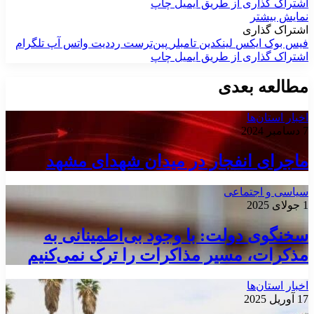
اشتراک گذاری از طریق ایمیل
چاپ
نمایش بیشتر
اشتراک گذاری
فیس بوک
ایکس
لینکدین
‫تامبلر
‫پین‌ترست
‫رددیت
واتس آپ
تلگرام
اشتراک گذاری از طریق ایمیل
چاپ
مطالعه بعدی
اخبار استان‌ها
7 دسامبر 2024
ماجرای انفجار در میدان شهدای مشهد
سیاسی و اجتماعی
1 جولای 2025
سخنگوی دولت: با وجود بی‌اطمینانی به
مذکرات، مسیر مذاکرات را ترک نمی‌کنیم
اخبار استان‌ها
17 آوریل 2025