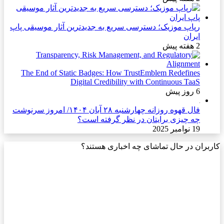
رپاپ موزیک؛ دسترسی سریع به جدیدترین آثار موسیقی پاپ
ایران
2 هفته پیش
The End of Static Badges: How TrustEmblem Redefines
Digital Credibility with Continuous TaaS
6 روز پیش
فال قهوه روزانه چهارشنبه ۲۸ آبان ۱۴۰۴/ امروز سرنوشت
چه چیزی برایتان در نظر گرفته است؟
19 نوامبر 2025
کاربران در حال تماشای چه اخباری هستند؟