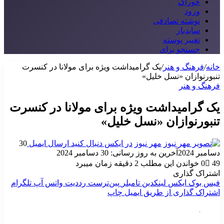
خوراک
ورود
نوشته تصادفی
سایدبار
تغییر پوسته
جستجو برای
خانه
/
فرهنگ و هنر
/
یک گرامیداشت ویژه برای مولانا در کنسرت
تنبورنوازان «نسل خلیل»
فرهنگ و هنر
یک گرامیداشت ویژه برای مولانا در کنسرت
تنبورنوازان «نسل خلیل»
مهر نیوز
در ایکس دنبال کنید
ارسال ایمیل
30
دسامبر 2024
آخرین به روز رسانی: 30 دسامبر 2024
49
0
خواندن این مطلب 2 دقیقه زمان میبرد
اشتراک گذاری
فیس بوک
ایکس
لینکدین
‫تامبلر
‫پین‌ترست
‫رددیت
واتس آپ
تلگرام
اشتراک گذاری از طریق ایمیل
چاپ