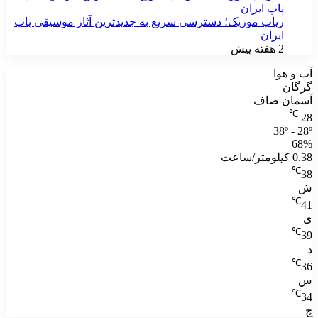
رپاپ موزیک؛ دسترسی سریع به جدیدترین آثار موسیقی پاپ
ایران
2 هفته پیش
آب و هوا
گرگان
آسمان صاف
℃
28
38º - 28º
68%
0.38 کیلومتر/ساعت
℃
38
ش
℃
41
ی
℃
39
د
℃
36
س
℃
34
چ