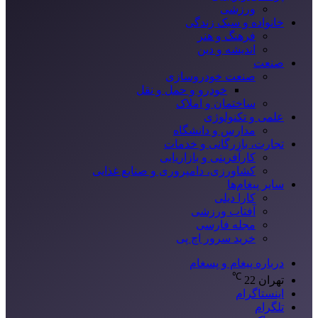
ورزشی
خانواده و سبک زندگی
فرهنگ و هنر
اندیشه و دین
صنعت
صنعت خودروسازی
خودرو و حمل و نقل
ساختمان و املاک
علمی و تکنولوژی
مدارس و دانشگاه
تجارت، بازرگانی و خدمات
کارآفرینی و بازاریابی
کشاورزی، دامپروری و صنایع غذایی
سایر پیغام‌ها
کارا دیلی
آفتاب ورزشی
مجله فارسی
خرید سرور اچ پی
درباره پیغام و پسغام
℃
تهران
22
اینستاگرام
تلگرام