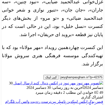
غزل‌خوانی عبدالحمید ضیایی»، «نبود چنین»، «سه
جاران»، «جان جان»، «تنبور نوازی و شعر خوانی
عبدالحمید ضیائی» و «تو مرو» از بخش‌های دیگر
کنسرت «نسل خلیل» بود، این در حالی است که در
پایان نیز قطعه «بروید ای حریفان» اجرا شد.
این کنسرت چهاردهمین رویداد «مهر مولانا» بود که با
تهیه‌کنندگی موسسه فرهنگی هنری سروش مولانا
برگزار شد.
کپی لینک
مهر نیوز
در ایکس دنبال کنید
ارسال ایمیل
30
دسامبر 2024
آخرین به روز رسانی: 30 دسامبر 2024
49
0
خواندن این مطلب 2 دقیقه زمان میبرد
اشتراک گذاری
فیس بوک
ایکس
لینکدین
‫تامبلر
‫پین‌ترست
‫رددیت
واتس آپ
تلگرام