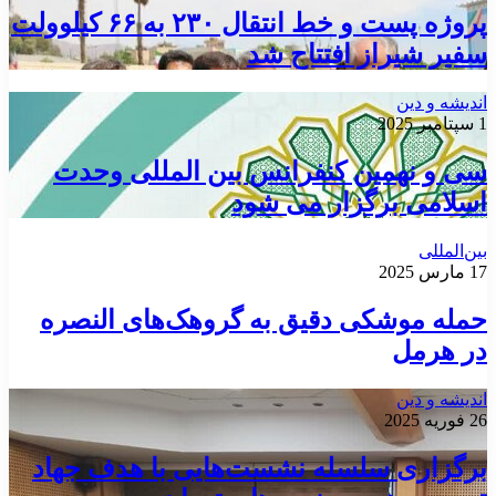
پروژه پست و خط انتقال ۲۳۰ به ۶۶ کیلوولت
سفیر شیراز افتتاح شد
اندیشه و دین
1 سپتامبر 2025
سی و نهمین کنفرانس بین المللی وحدت
اسلامی برگزار می شود
بین‌المللی
17 مارس 2025
حمله موشکی دقیق به گروهک‌های النصره
در هرمل
اندیشه و دین
26 فوریه 2025
برگزاری سلسله نشست‌هایی با هدف جهاد