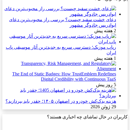
دعای خشت سفید چیست؟ بررسی راز محبوب‌ترین دعای
ابوادریس جادوگر مشهور
2 هفته پیش
رپاپ موزیک؛ دسترسی سریع به جدیدترین آثار موسیقی پاپ
ایران
1 هفته پیش
The End of Static Badges: How TrustEmblem Redefines
Digital Credibility with Continuous TaaS
5 روز پیش
هزینه یدک‌کش خودرو در اصفهان ۱۴۰۵؛ چقدر باید بپردازید؟
29 ژوئن 2026
کاربران در حال تماشای چه اخباری هستند؟