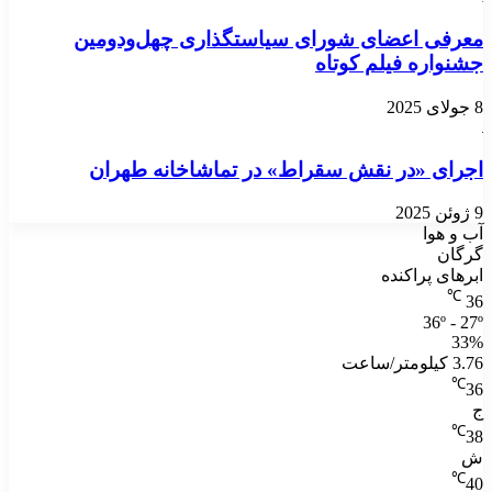
معرفی اعضای شورای سیاستگذاری چهل‌ودومین
جشنواره فیلم کوتاه
8 جولای 2025
اجرای «در نقش سقراط» در تماشاخانه طهران
9 ژوئن 2025
آب و هوا
گرگان
ابرهای پراکنده
℃
36
36º - 27º
33%
3.76 کیلومتر/ساعت
℃
36
ج
℃
38
ش
℃
40