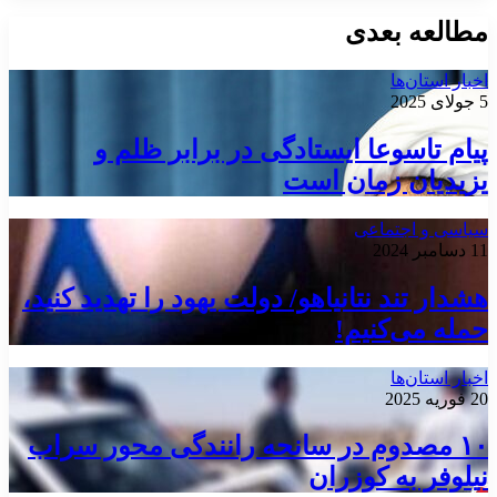
مطالعه بعدی
اخبار استان‌ها
5 جولای 2025
پیام تاسوعا ایستادگی در برابر ظلم و
یزیدیان زمان است
سیاسی و اجتماعی
11 دسامبر 2024
هشدار تند نتانیاهو/ دولت یهود را تهدید کنید،
حمله می‌کنیم!
اخبار استان‌ها
20 فوریه 2025
۱۰ مصدوم در سانحه رانندگی محور سراب
نیلوفر به کوزران