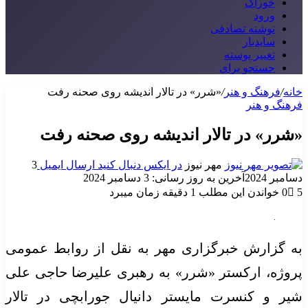
خوراک
ورود
نوشته تصادفی
سایدبار
تغییر پوسته
جستجو برای
خانه
/
فرهنگ و هنر
/
«شرر» در تالار اندیشه روی صحنه رفت
فرهنگ و هنر
«شرر» در تالار اندیشه روی صحنه رفت
مهر نیوز
در ایکس دنبال کنید
ارسال ایمیل
3
دسامبر 2024
آخرین به روز رسانی: 3 دسامبر 2024
5
0
خواندن این مطلب 1 دقیقه زمان میبرد
به گزارش خبرگزاری مهر به نقل از روابط عمومی
پروژه، ارکستر «شرر» به رهبری علیرضا حاجی علی
شیر و کنسرت مایستر دانیال جورابچی در تالار