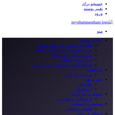
جستجو برای
تغییر پوسته
ورود
منو
پیغام و پسغام
تماس و ارتباط با تیم پیغام پسغام
حریم شخصی کاربران پیغام پسغام
خرید رپورتاژ پیغام پسغام
درباره پیغام پسغام
شرایط بازنشر محتوا در پیغام پسغام
بین‌المللی
بورس و فارکس
بانک و بیمه
طلا و ارز
ارزدیجیتال
عمومی و سرگرمی
گردشگری و مهاجرت
سیاسی و اجتماعی
حقوقی و قضایی
پزشکی و زیبایی