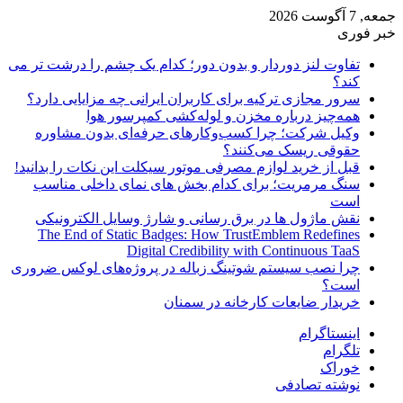
جمعه, 7 آگوست 2026
خبر فوری
تفاوت لنز دوردار و بدون دور؛ کدام یک چشم را درشت تر می
کند؟
سرور مجازی ترکیه برای کاربران ایرانی چه مزایایی دارد؟
همه‌چیز درباره مخزن و لوله‌کشی کمپرسور هوا
وکیل شرکت؛ چرا کسب‌وکارهای حرفه‌ای بدون مشاوره
حقوقی ریسک می‌کنند؟
قبل از خرید لوازم مصرفی موتور سیکلت این نکات را بدانید!
سنگ مرمریت؛ برای کدام بخش های نمای داخلی مناسب
است
نقش ماژول ها در برق رسانی و شارژ وسایل الکترونیکی
The End of Static Badges: How TrustEmblem Redefines
Digital Credibility with Continuous TaaS
چرا نصب سیستم شوتینگ زباله در پروژه‌های لوکس ضروری
است؟
خریدار ضایعات کارخانه در سمنان
اینستاگرام
تلگرام
خوراک
نوشته تصادفی