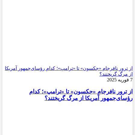
از ترور نافرجام «جکسون» تا «ترامپ»؛ کدام رؤسای‌جمهور آمریکا
از مرگ گریختند؟
7 فوریه 2025
از ترور نافرجام «جکسون» تا «ترامپ»؛ کدام
رؤسای‌جمهور آمریکا از مرگ گریختند؟