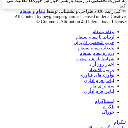
به صورت تخصصی در زمینه بازنشر اخبار این حوزه‌ها فعالیت می
کند.
© کپی‌رایت 2026
طراحی و پشتیبانی توسط
پیغام و پسغام
All Content by peyghampasgham is licensed under a Creative
Commons Attribution 4.0 International License ©️
پیغام پسغام
ارتباط با پیغام پسغام
حریم شخصی کاربران
نبلیغات پیغام پسغام
درباره پیغام پسغام
شرایط بازنشر محتوا
اخبار روز آزاد
تریبون اقتصاد
نوآوری‌های فناوری
لباس فرم اداری
سم برای مار
لباس فرم اداری
اینستاگرام
تلگرام
خوراک
تلگرام
دکمه بازگشت به بالا