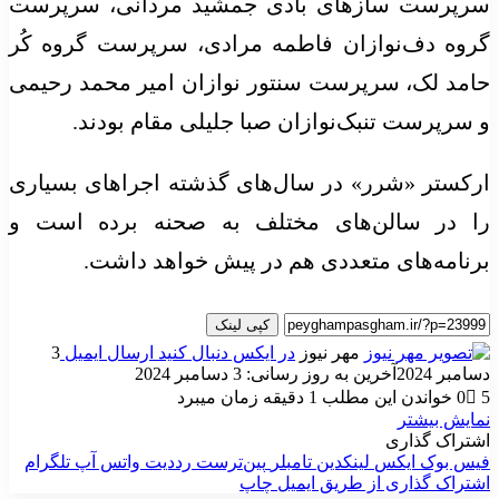
سرپرست سازهای بادی جمشید مردانی، سرپرست
گروه دف‌نوازان فاطمه مرادی، سرپرست گروه کُر
حامد لک، سرپرست سنتور نوازان امیر محمد رحیمی
و سرپرست تنبک‌نوازان صبا جلیلی مقام بودند.
ارکستر «شرر» در سال‌های گذشته اجراهای بسیاری
را در سالن‌های مختلف به صحنه برده است و
برنامه‌های متعددی هم در پیش خواهد داشت.
کپی لینک
مهر نیوز
در ایکس دنبال کنید
ارسال ایمیل
3
دسامبر 2024
آخرین به روز رسانی: 3 دسامبر 2024
5
0
خواندن این مطلب 1 دقیقه زمان میبرد
نمایش بیشتر
اشتراک گذاری
فیس بوک
ایکس
لینکدین
‫تامبلر
‫پین‌ترست
‫رددیت
واتس آپ
تلگرام
اشتراک گذاری از طریق ایمیل
چاپ