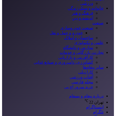
ورزشی
خانواده و سبک زندگی
فرهنگ و هنر
اندیشه و دین
صنعت
صنعت خودروسازی
خودرو و حمل و نقل
ساختمان و املاک
علمی و تکنولوژی
مدارس و دانشگاه
تجارت، بازرگانی و خدمات
کارآفرینی و بازاریابی
کشاورزی، دامپروری و صنایع غذایی
سایر پیغام‌ها
کارا دیلی
آفتاب ورزشی
مجله فارسی
خرید سرور اچ پی
درباره پیغام و پسغام
℃
تهران
22
اینستاگرام
تلگرام