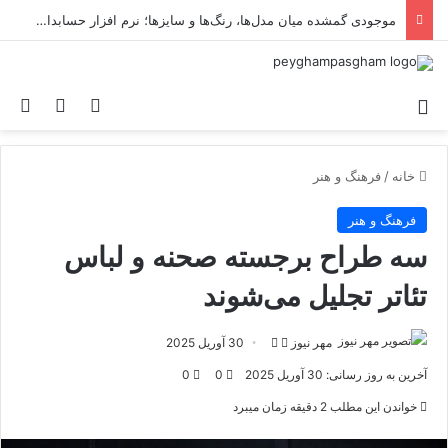
بهترین پکیج خدمات سئو در تهران
منو
ورود
تغییر پو
جس
خانه
/
فرهنگ و هنر
فرهنگ و هنر
سه طراح برجسته صحنه و لباس
تئاتر تجلیل می‌شوند
مهر نیوز
د
ا
30 آوریل 2025
ر
ر
آخرین به روز رسانی: 30 آوریل 2025
0
0
ا
س
خواندن این مطلب 2 دقیقه زمان میبرد
ی
ا
ک
ل