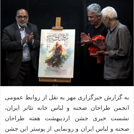
ا
س
د
ی
ن
م
ب
ی
ا
ل
ل
ک
ن
ی
د
به گزارش خبرگزاری مهر به نقل از روابط عمومی
انجمن طراحان صحنه و لباس خانه تئاتر ایران،
نشست خبری جشن اردیبهشت هفته طراحان
صحنه و لباس ایران و رونمایی از پوستر این جشن