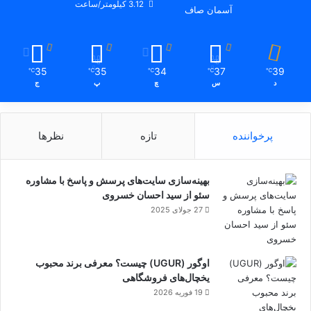
3.12 کیلومتر/ساعت
آسمان صاف
جوان و توجه به بخش اقتصادی تاکید کرد.
عکس‌ از نادر بهرامی است.
35
35
34
37
39
℃
℃
℃
℃
℃
د
س
چ
پ
ج
کپی لینک
پرخواننده
تازه
نظرها
بهینه‌سازی سایت‌های پرسش و پاسخ با مشاوره
سئو از سید احسان خسروی
27 جولای 2025
اوگور (UGUR) چیست؟ معرفی برند محبوب
یخچال‌های فروشگاهی
19 فوریه 2026