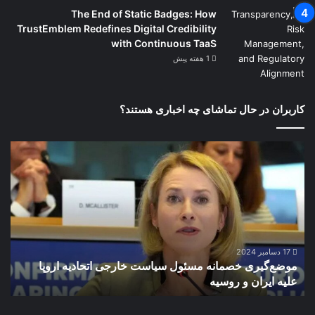
The End of Static Badges: How
TrustEmblem Redefines Digital Credibility
with Continuous TaaS
1 هفته پیش
کاربران در حال تماشای چه اخباری هستند؟
موضع‌گیری
تأک
خصمانه
فرم
مسئول
کرد
سیاست
بر
خارجی
مطا
اتحادیه
شور
اروپا
در
علیه
دفا
17 دسامبر 2024
موضع‌گیری خصمانه مسئول سیاست خارجی اتحادیه اروپا
ت
ایران
از
علیه ایران و روسیه
ح
و
حق
روسیه
مرد