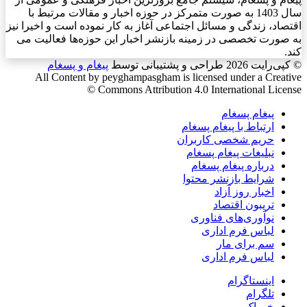
سال 1403 به صورت متمرکز در حوزه اخبار و مقالات مرتبط با
اقتصاد، زندگی و مسائل اجتماعی آغاز به کار نموده است و اخیرا نیز
به صورت تخصصی در زمینه بازنشر اخبار این حوزه‌ها فعالیت می
کند.
© کپی‌رایت 2026
طراحی و پشتیبانی توسط
پیغام و پسغام
All Content by peyghampasgham is licensed under a Creative
Commons Attribution 4.0 International License ©️
پیغام پسغام
ارتباط با پیغام پسغام
حریم شخصی کاربران
نبلیغات پیغام پسغام
درباره پیغام پسغام
شرایط بازنشر محتوا
اخبار روز آزاد
تریبون اقتصاد
نوآوری‌های فناوری
لباس فرم اداری
سم برای مار
لباس فرم اداری
اینستاگرام
تلگرام
خوراک