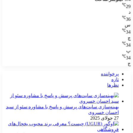
℃
29
د
℃
36
س
℃
34
چ
℃
34
پ
℃
34
ج
پرخواننده
تازه
نظرها
بهینه‌سازی سایت‌های پرسش و پاسخ با مشاوره سئو از سید
احسان خسروی
27 جولای 2025