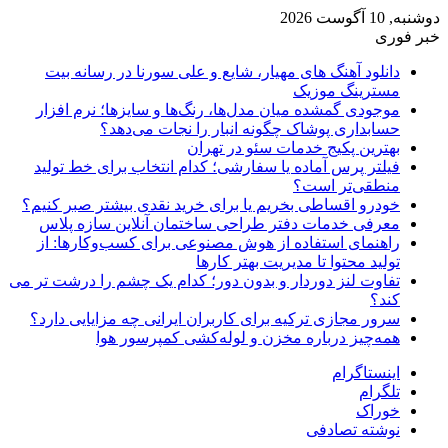
دوشنبه, 10 آگوست 2026
خبر فوری
دانلود آهنگ های مهیار، شایع و علی سورنا در رسانه بیت
مسترینگ موزیک
موجودی گمشده میان مدل‌ها، رنگ‌ها و سایزها؛ نرم افزار
حسابداری پوشاک چگونه انبار را نجات می‌دهد؟
بهترین پکیج خدمات سئو در تهران
فیلتر پرس آماده یا سفارشی؛ کدام انتخاب برای خط تولید
منطقی‌تر است؟
خودرو اقساطی بخریم یا برای خرید نقدی بیشتر صبر کنیم؟
معرفی خدمات دفتر طراحی ساختمان آنلاین سازه پلاس
راهنمای استفاده از هوش مصنوعی برای کسب‌وکارها: از
تولید محتوا تا مدیریت بهتر کارها
تفاوت لنز دوردار و بدون دور؛ کدام یک چشم را درشت تر می
کند؟
سرور مجازی ترکیه برای کاربران ایرانی چه مزایایی دارد؟
همه‌چیز درباره مخزن و لوله‌کشی کمپرسور هوا
اینستاگرام
تلگرام
خوراک
نوشته تصادفی