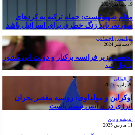
19 دسامبر 2024
مقام صهیونیست: حمله ترکیه به کردهای
سوریه، باید زنگ خطری برای اسرائیل باشد
سیاسی و اجتماعی
4 دسامبر 2024
نخست‌وزیر فرانسه برکنار و دولت این کشور
منحل شد
بین‌المللی
26 ژانویه 2025
اوکراین و مولداوی: روسیه مقصر بحران
انرژی در ترانس نیستریاست
اندیشه و دین
11 مارس 2025