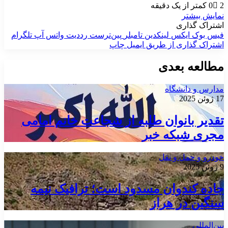
2
0
کمتر از یک دقیقه
نمایش بیشتر
اشتراک گذاری
فیس بوک
ایکس
لینکدین
‫تامبلر
‫پین‌ترست
‫رددیت
واتس آپ
تلگرام
اشتراک گذاری از طریق ایمیل
چاپ
مطالعه بعدی
مدارس و دانشگاه
17 ژوئن 2025
​​​​​​​تقدیر بانوان طلبه از شجاعت خانم امامی
مجری شبکه خبر
خودرو و حمل و نقل
9 ژوئن 2025
جاده کندوان مسدود است؛ ترافیک نیمه
سنگین در هراز
بین‌المللی