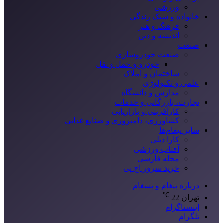
ورزشی
خانواده و سبک زندگی
فرهنگ و هنر
اندیشه و دین
صنعت
صنعت خودروسازی
خودرو و حمل و نقل
ساختمان و املاک
علمی و تکنولوژی
مدارس و دانشگاه
تجارت، بازرگانی و خدمات
کارآفرینی و بازاریابی
کشاورزی، دامپروری و صنایع غذایی
سایر پیغام‌ها
کارا دیلی
آفتاب ورزشی
مجله فارسی
خرید سرور اچ پی
درباره پیغام و پسغام
℃
تهران
22
اینستاگرام
تلگرام