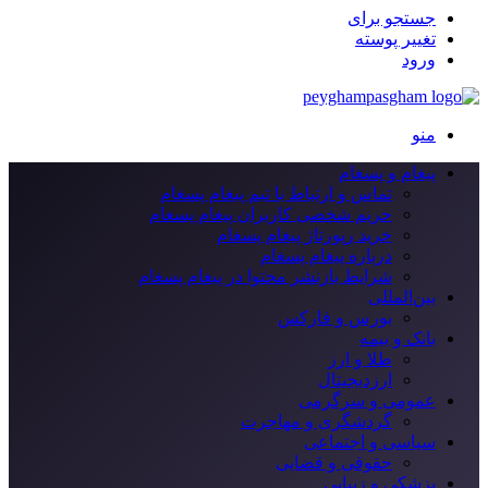
جستجو برای
تغییر پوسته
ورود
منو
پیغام و پسغام
تماس و ارتباط با تیم پیغام پسغام
حریم شخصی کاربران پیغام پسغام
خرید رپورتاژ پیغام پسغام
درباره پیغام پسغام
شرایط بازنشر محتوا در پیغام پسغام
بین‌المللی
بورس و فارکس
بانک و بیمه
طلا و ارز
ارزدیجیتال
عمومی و سرگرمی
گردشگری و مهاجرت
سیاسی و اجتماعی
حقوقی و قضایی
پزشکی و زیبایی