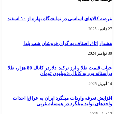
عرضه کالاهای اساسی در نمایشگاه بهاره از ۱۰ اسفند
27 ژانویه 2025
هشدار اتاق اصناف به گران فروشان شب یلدا
30 نوامبر 2024
حباب قیمت طلا و ارز ترکید| دلاردر کانال 80 هزار، طلا
درآستانه ورد به کانال 5 میلیون تومان
14 آوریل 2025
افزایش تعرفه واردات میلگرد ایران به عراق| احداث
واحدهای تولید میلگرد در همسایه غربی
12 ژوئن 2025