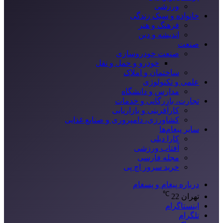
ورزشی
خانواده و سبک زندگی
فرهنگ و هنر
اندیشه و دین
صنعت
صنعت خودروسازی
خودرو و حمل و نقل
ساختمان و املاک
علمی و تکنولوژی
مدارس و دانشگاه
تجارت، بازرگانی و خدمات
کارآفرینی و بازاریابی
کشاورزی، دامپروری و صنایع غذایی
سایر پیغام‌ها
کارا دیلی
آفتاب ورزشی
مجله فارسی
خرید سرور اچ پی
درباره پیغام و پسغام
℃
تهران
22
اینستاگرام
تلگرام