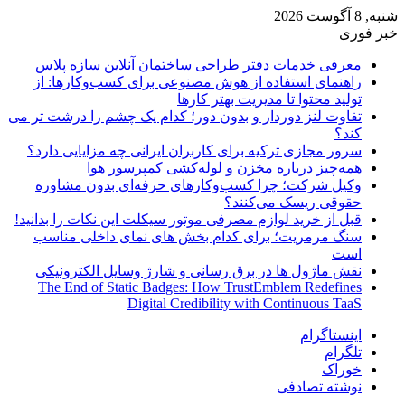
شنبه, 8 آگوست 2026
خبر فوری
معرفی خدمات دفتر طراحی ساختمان آنلاین سازه پلاس
راهنمای استفاده از هوش مصنوعی برای کسب‌وکارها: از
تولید محتوا تا مدیریت بهتر کارها
تفاوت لنز دوردار و بدون دور؛ کدام یک چشم را درشت تر می
کند؟
سرور مجازی ترکیه برای کاربران ایرانی چه مزایایی دارد؟
همه‌چیز درباره مخزن و لوله‌کشی کمپرسور هوا
وکیل شرکت؛ چرا کسب‌وکارهای حرفه‌ای بدون مشاوره
حقوقی ریسک می‌کنند؟
قبل از خرید لوازم مصرفی موتور سیکلت این نکات را بدانید!
سنگ مرمریت؛ برای کدام بخش های نمای داخلی مناسب
است
نقش ماژول ها در برق رسانی و شارژ وسایل الکترونیکی
The End of Static Badges: How TrustEmblem Redefines
Digital Credibility with Continuous TaaS
اینستاگرام
تلگرام
خوراک
نوشته تصادفی