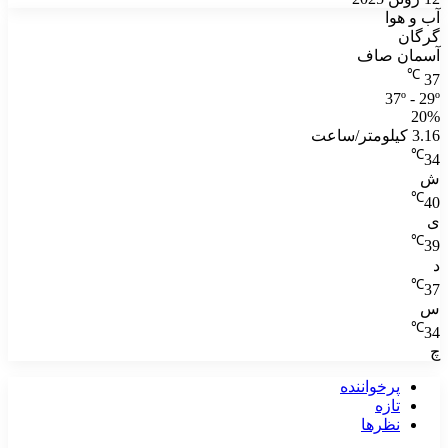
آب و هوا
گرگان
آسمان صاف
℃
37
37º - 29º
20%
3.16 کیلومتر/ساعت
℃
34
ش
℃
40
ی
℃
39
د
℃
37
س
℃
34
چ
پرخواننده
تازه
نظرها