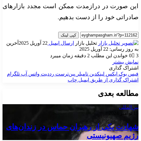
این صورت در درازمدت ممکن است مجدد بازارهای
صادراتی خود را از دست بدهیم.
کپی لینک
تحلیل بازار
ارسال ایمیل
22 آوریل 2025
آخرین
به روز رسانی: 22 آوریل 2025
3
0
خواندن این مطلب 2 دقیقه زمان میبرد
نمایش بیشتر
اشتراک گذاری
فیس بوک
ایکس
لینکدین
‫تامبلر
‫پین‌ترست
‫رددیت
واتس آپ
تلگرام
اشتراک گذاری از طریق ایمیل
چاپ
مطالعه بعدی
بین‌المللی
15 نوامبر 2024
شهادت یکی از رهبران حماس در زندان‌های
رژیم صهیونیستی