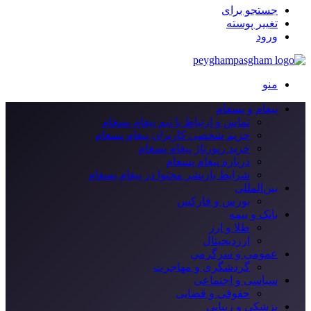
جستجو برای
تغییر پوسته
ورود
منو
پیغام و پسغام
تماس و ارتباط با تیم پیغام پسغام
حریم شخصی کاربران پیغام پسغام
خرید رپورتاژ پیغام پسغام
درباره پیغام پسغام
شرایط بازنشر محتوا در پیغام پسغام
بین‌المللی
بورس و فارکس
بانک و بیمه
طلا و ارز
ارزدیجیتال
عمومی و سرگرمی
گردشگری و مهاجرت
سیاسی و اجتماعی
حقوقی و قضایی
پزشکی و زیبایی