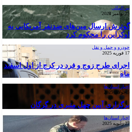
بین‌المللی
25 نوامبر 2024
گوترش ارسال مین‌های ضدنفر آمریکایی به
اوکراین را محکوم کرد
خودرو و حمل و نقل
17 فوریه 2025
اجرای طرح زوج و فرد در کرج از اول اسفند
ماه
اخبار استان‌ها
5 جولای 2025
برگزاری آیین چهل منبری در گرگان
اخبار استان‌ها
27 ژانویه 2025