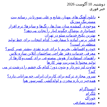
10 آگوست 2026
 فوری
دانلود آهنگ های مهیار، شایع و علی سورنا در رسانه بیت
مسترینگ موزیک
موجودی گمشده میان مدل‌ها، رنگ‌ها و سایزها؛ نرم افزار
حسابداری پوشاک چگونه انبار را نجات می‌دهد؟
بهترین پکیج خدمات سئو در تهران
فیلتر پرس آماده یا سفارشی؛ کدام انتخاب برای خط تولید
منطقی‌تر است؟
خودرو اقساطی بخریم یا برای خرید نقدی بیشتر صبر کنیم؟
معرفی خدمات دفتر طراحی ساختمان آنلاین سازه پلاس
راهنمای استفاده از هوش مصنوعی برای کسب‌وکارها: از
تولید محتوا تا مدیریت بهتر کارها
تفاوت لنز دوردار و بدون دور؛ کدام یک چشم را درشت تر می
کند؟
سرور مجازی ترکیه برای کاربران ایرانی چه مزایایی دارد؟
همه‌چیز درباره مخزن و لوله‌کشی کمپرسور هوا
اینستاگرام
تلگرام
خوراک
نوشته تصادفی