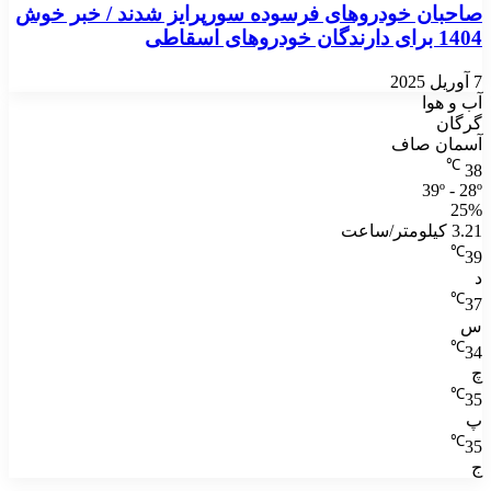
بان خودروهای فرسوده سورپرایز شدند / خبر خوش
ن خودروهای اسقاطی
و هوا
ان
ان صاف
℃
39º -
ساعت