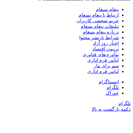
پیغام پسغام
ارتباط با پیغام پسغام
حریم شخصی کاربران
نبلیغات پیغام پسغام
درباره پیغام پسغام
شرایط بازنشر محتوا
اخبار روز آزاد
تریبون اقتصاد
نوآوری‌های فناوری
لباس فرم اداری
سم برای مار
لباس فرم اداری
اینستاگرام
تلگرام
خوراک
رام
ه بازگشت به بالا