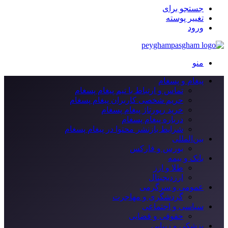
جستجو برای
تغییر پوسته
ورود
منو
پیغام و پسغام
تماس و ارتباط با تیم پیغام پسغام
حریم شخصی کاربران پیغام پسغام
خرید رپورتاژ پیغام پسغام
درباره پیغام پسغام
شرایط بازنشر محتوا در پیغام پسغام
بین‌المللی
بورس و فارکس
بانک و بیمه
طلا و ارز
ارزدیجیتال
عمومی و سرگرمی
گردشگری و مهاجرت
سیاسی و اجتماعی
حقوقی و قضایی
پزشکی و زیبایی