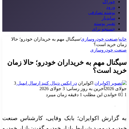
خوراک
ورود
نوشته تصادفی
سایدبار
تغییر پوسته
جستجو برای
ه
/
صنعت خودروسازی
/
سیگنال مهم به خریداران خودرو؛ حالا
ن خرید است؟
ت خودروسازی
گنال مهم به خریداران خودرو؛ حالا زمان
ید است؟
اکوایران
در ایکس دنبال کنید
ارسال ایمیل
3
 2026
آخرین به روز رسانی: 3 جولای 2026
0
خواندن این مطلب 1 دقیقه زمان میبرد
 گزارش اکوایران؛ بابک وفایی، کارشناس صنعت
رو درمورد شرایط بازار خودرو گفت: بازار خودرو