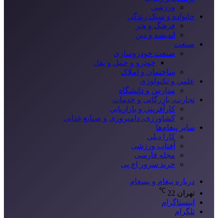
ورزشی
خانواده و سبک زندگی
فرهنگ و هنر
اندیشه و دین
صنعت
صنعت خودروسازی
خودرو و حمل و نقل
ساختمان و املاک
علمی و تکنولوژی
مدارس و دانشگاه
تجارت، بازرگانی و خدمات
کارآفرینی و بازاریابی
کشاورزی، دامپروری و صنایع غذایی
سایر پیغام‌ها
کارا دیلی
آفتاب ورزشی
مجله فارسی
خرید سرور اچ پی
درباره پیغام و پسغام
℃
تهران
22
اینستاگرام
تلگرام