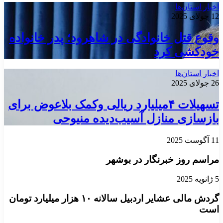
ر استان‌ها
وع قتل خانوادگی در شاهرود؛ پدر خانواده
دکشی کرد
ر استان‌ها
تسهیلات ۴میلیارد ریالی وکمک بلاعوض برای
زسازی منازل آسیب‌دیده منیوحی
سم روز خبرنگار در بوشهر
گردش مالی عشایر اردبیل سالانه ۱۰ هزار میلیارد تومان
ت