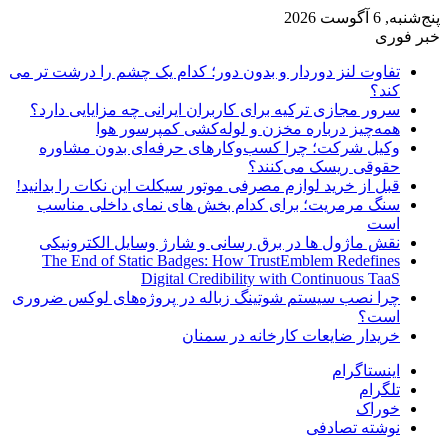
پنج‌شنبه, 6 آگوست 2026
خبر فوری
تفاوت لنز دوردار و بدون دور؛ کدام یک چشم را درشت تر می
کند؟
سرور مجازی ترکیه برای کاربران ایرانی چه مزایایی دارد؟
همه‌چیز درباره مخزن و لوله‌کشی کمپرسور هوا
وکیل شرکت؛ چرا کسب‌وکارهای حرفه‌ای بدون مشاوره
حقوقی ریسک می‌کنند؟
قبل از خرید لوازم مصرفی موتور سیکلت این نکات را بدانید!
سنگ مرمریت؛ برای کدام بخش های نمای داخلی مناسب
است
نقش ماژول ها در برق رسانی و شارژ وسایل الکترونیکی
The End of Static Badges: How TrustEmblem Redefines
Digital Credibility with Continuous TaaS
چرا نصب سیستم شوتینگ زباله در پروژه‌های لوکس ضروری
است؟
خریدار ضایعات کارخانه در سمنان
اینستاگرام
تلگرام
خوراک
نوشته تصادفی