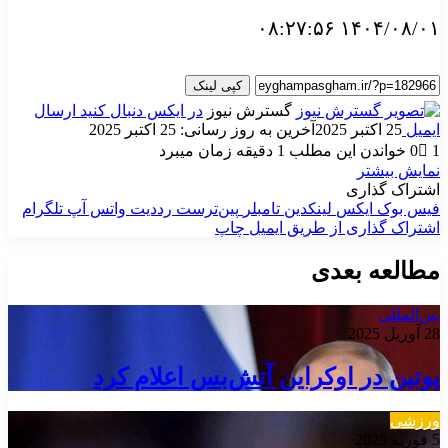
۱۴۰۴/۰۸/۰۱ ۰۸:۲۷:۵۶
کپی لینک
گسترش نیوز
در ایکس دنبال کنید
ارسال
ایمیل
25 اکتبر 2025
آخرین به روز رسانی: 25 اکتبر 2025
1
0
خواندن این مطلب 1 دقیقه زمان میبرد
نمایش بیشتر
اشتراک گذاری
فیس بوک
ایکس
لینکدین
‫تامبلر
‫پین‌ترست
‫رددیت
واتس آپ
تلگرام
اشتراک گذاری از طریق ایمیل
چاپ
مطالعه بعدی
بین‌المللی
28 آوریل 2025
پوتین در اوکراین آتش‌بس اعلام کرد
ورزشی
5 فوریه 2025