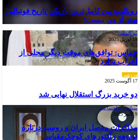
رونالدو: من کامل‌ترین بازیکن تاریخ فوتبالم؛
بهتر از من نیست!
بین‌المللی
18 آوریل 2025
حماس: توافق‌های موقت دیگر محلی از
اعراب ندارد
ورزشی
17 آگوست 2025
دو خرید بزرگ استقلال نهایی شد
سیاسی و اجتماعی
9 اکتبر 2025
مذاکرات مفصل ایران و روسیه درباره
توسعه رآکتورهای کوچک‌مقیاس