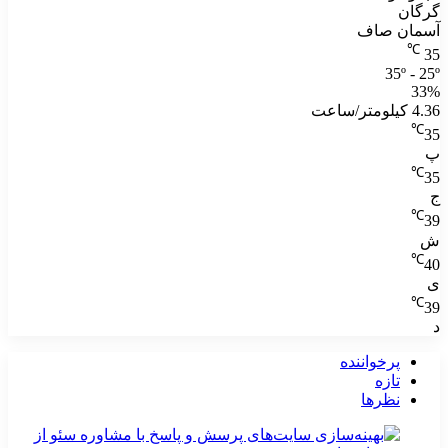
گرگان
آسمان صاف
℃
35
35º - 25º
33%
4.36 کیلومتر/ساعت
℃
35
پ
℃
35
ج
℃
39
ش
℃
40
ی
℃
39
د
پرخواننده
تازه
نظرها