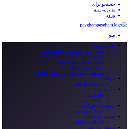
جستجو برای
تغییر پوسته
ورود
منو
پیغام و پسغام
تماس و ارتباط با تیم پیغام پسغام
حریم شخصی کاربران پیغام پسغام
خرید رپورتاژ پیغام پسغام
درباره پیغام پسغام
شرایط بازنشر محتوا در پیغام پسغام
بین‌المللی
بورس و فارکس
بانک و بیمه
طلا و ارز
ارزدیجیتال
عمومی و سرگرمی
گردشگری و مهاجرت
سیاسی و اجتماعی
حقوقی و قضایی
پزشکی و زیبایی