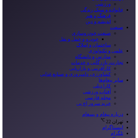
ورزشی
خانواده و سبک زندگی
فرهنگ و هنر
اندیشه و دین
صنعت
صنعت خودروسازی
خودرو و حمل و نقل
ساختمان و املاک
علمی و تکنولوژی
مدارس و دانشگاه
تجارت، بازرگانی و خدمات
کارآفرینی و بازاریابی
کشاورزی، دامپروری و صنایع غذایی
سایر پیغام‌ها
کارا دیلی
آفتاب ورزشی
مجله فارسی
خرید سرور اچ پی
درباره پیغام و پسغام
℃
تهران
22
اینستاگرام
تلگرام