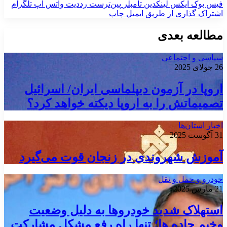
فیس بوک
ایکس
لینکدین
‫تامبلر
‫پین‌ترست
‫رددیت
واتس آپ
تلگرام
اشتراک گذاری از طریق ایمیل
چاپ
مطالعه بعدی
سیاسی و اجتماعی
26 جولای 2025
اروپا در آزمون دیپلماسی ایران/ اسرائیل
تصمیماتش را به اروپا دیکته خواهد کرد؟
اخبار استان‌ها
31 آگوست 2025
آموزش شهروندی در زنجان قوت می‌گیرد
خودرو و حمل و نقل
21 مارس 2025
استهلاک شدید خودروها به دلیل وضعیت
وخیم جاده ها؛ تنها راه رفع مشکل مشارکت