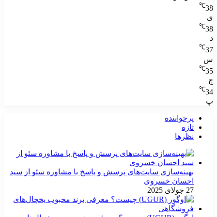
℃
38
ی
℃
38
د
℃
37
س
℃
35
چ
℃
34
پ
پرخواننده
تازه
نظرها
بهینه‌سازی سایت‌های پرسش و پاسخ با مشاوره سئو از سید
احسان خسروی
27 جولای 2025