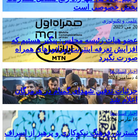
بخش خصوصی است
علمی و تکنولوژی
20 می 2025
عضو هیات رئیسه مجلس: پیگیر هستیم که
افزایش تعرفه اینترنت اپراتورهای همراه
صورت نگیرد
اخبار استان‌ها
4 دسامبر 2024
جزئیات تدفین شهدای گمنام در هرمزگان
اعلام شد
اخبار استان‌ها
16 مارس 2025
گسترش فرهنگ نیکوکاری و پرهیز از اسراف