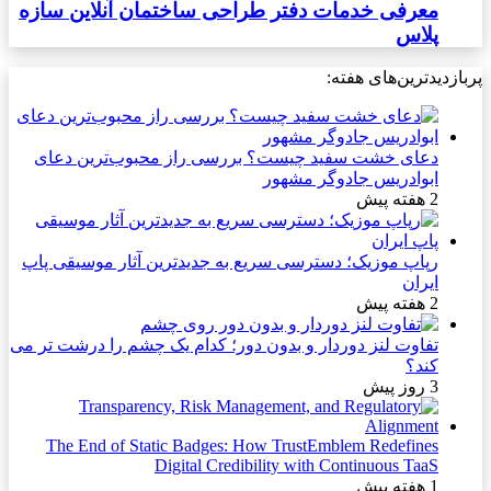
معرفی خدمات دفتر طراحی ساختمان آنلاین سازه
پلاس
پربازدیدترین‌های هفته:
دعای خشت سفید چیست؟ بررسی راز محبوب‌ترین دعای
ابوادریس جادوگر مشهور
2 هفته پیش
رپاپ موزیک؛ دسترسی سریع به جدیدترین آثار موسیقی پاپ
ایران
2 هفته پیش
تفاوت لنز دوردار و بدون دور؛ کدام یک چشم را درشت تر می
کند؟
3 روز پیش
The End of Static Badges: How TrustEmblem Redefines
Digital Credibility with Continuous TaaS
1 هفته پیش