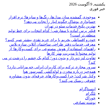
یکشنبه, 9 آگوست 2026
خبر فوری
موجودی گمشده میان مدل‌ها، رنگ‌ها و سایزها؛ نرم افزار
حسابداری پوشاک چگونه انبار را نجات می‌دهد؟
بهترین پکیج خدمات سئو در تهران
فیلتر پرس آماده یا سفارشی؛ کدام انتخاب برای خط تولید
منطقی‌تر است؟
خودرو اقساطی بخریم یا برای خرید نقدی بیشتر صبر کنیم؟
معرفی خدمات دفتر طراحی ساختمان آنلاین سازه پلاس
راهنمای استفاده از هوش مصنوعی برای کسب‌وکارها: از
تولید محتوا تا مدیریت بهتر کارها
تفاوت لنز دوردار و بدون دور؛ کدام یک چشم را درشت تر می
کند؟
سرور مجازی ترکیه برای کاربران ایرانی چه مزایایی دارد؟
همه‌چیز درباره مخزن و لوله‌کشی کمپرسور هوا
وکیل شرکت؛ چرا کسب‌وکارهای حرفه‌ای بدون مشاوره
حقوقی ریسک می‌کنند؟
اینستاگرام
تلگرام
خوراک
نوشته تصادفی