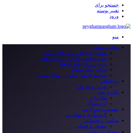
جستجو برای
تغییر پوسته
ورود
منو
پیغام و پسغام
تماس و ارتباط با تیم پیغام پسغام
حریم شخصی کاربران پیغام پسغام
خرید رپورتاژ پیغام پسغام
درباره پیغام پسغام
شرایط بازنشر محتوا در پیغام پسغام
بین‌المللی
بورس و فارکس
بانک و بیمه
طلا و ارز
ارزدیجیتال
عمومی و سرگرمی
گردشگری و مهاجرت
سیاسی و اجتماعی
حقوقی و قضایی
پزشکی و زیبایی