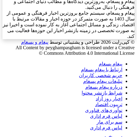
پیغام و پسغام، به‌روزترین دیدگاه‌ها و مطالب دنیای اجتماعی و
فرهنگی را دنبال می‌کنید.
پیغام و پسغام، سیستم جامع بروزترین اخبار فرهنگی و عمومی از
سال 1403 به صورت متمرکز در حوزه اخبار و مقالات مرتبط با
اقتصاد، زندگی و مسائل اجتماعی آغاز به کار نموده است و اخیرا نیز
به صورت تخصصی در زمینه بازنشر اخبار این حوزه‌ها فعالیت می
کند.
© کپی‌رایت 2026
طراحی و پشتیبانی توسط
پیغام و پسغام
All Content by peyghampasgham is licensed under a Creative
Commons Attribution 4.0 International License ©️
پیغام پسغام
ارتباط با پیغام پسغام
حریم شخصی کاربران
نبلیغات پیغام پسغام
درباره پیغام پسغام
شرایط بازنشر محتوا
اخبار روز آزاد
تریبون اقتصاد
نوآوری‌های فناوری
لباس فرم اداری
سم برای مار
لباس فرم اداری