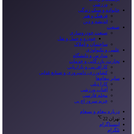
ورزشی
خانواده و سبک زندگی
فرهنگ و هنر
اندیشه و دین
صنعت
صنعت خودروسازی
خودرو و حمل و نقل
ساختمان و املاک
علمی و تکنولوژی
مدارس و دانشگاه
تجارت، بازرگانی و خدمات
کارآفرینی و بازاریابی
کشاورزی، دامپروری و صنایع غذایی
سایر پیغام‌ها
کارا دیلی
آفتاب ورزشی
مجله فارسی
خرید سرور اچ پی
درباره پیغام و پسغام
℃
تهران
22
اینستاگرام
تلگرام