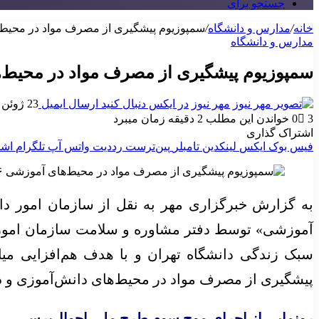
جستجو برای
خانه
/
مدارس و دانشگاه
/
سمپوزیوم پیشگیری از مصرف مواد در محیط‌های آموزشی ۶ ت
مدارس و دانشگاه
سمپوزیوم پیشگیری از مصرف مواد در محیط‌های آموزشی ۶ تی
مهر نیوز
در ایکس دنبال کنید
ارسال ایمیل
23 ژوئن 2026
3
0
خواندن این مطلب 2 دقیقه زمان میبرد
اشتراک گذاری
فیس بوک
ایکس
لینکدین
‫تامبلر
‫پین‌ترست
‫رددیت
واتس آپ
تلگرام
اشت
به گزارش خبرگزاری مهر به نقل از سازمان امور د
آموزشی» توسط دفتر مشاوره و سلامت سازمان امور دا
سبک زندگی دانشگاه تهران و با هدف هم‌افزایی میا
پیشگیری از مصرف مواد در محیط‌های دانش‌آموزی و دانشجویی، شنبه ۶ تیر ماه ۱۴۰۵ در تالار امیرکبیر د
رونمایی از اجرای موج سوم طرح ملی احوال‌پرسی