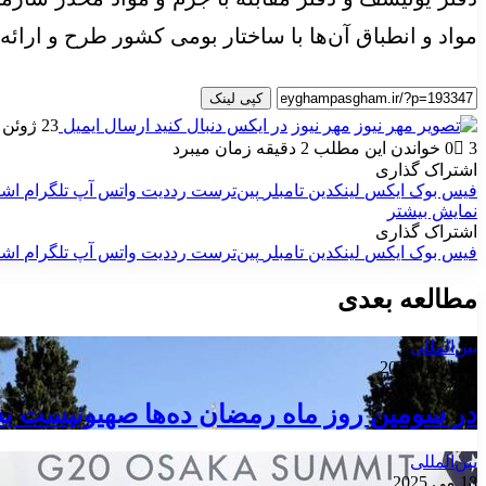
مواد و انطباق آن‌ها با ساختار بومی کشور طرح و ارائه
کپی لینک
مهر نیوز
در ایکس دنبال کنید
ارسال ایمیل
23 ژوئن 2026
3
0
خواندن این مطلب 2 دقیقه زمان میبرد
اشتراک گذاری
فیس بوک
ایکس
لینکدین
‫تامبلر
‫پین‌ترست
‫رددیت
واتس آپ
تلگرام
اشت
نمایش بیشتر
اشتراک گذاری
فیس بوک
ایکس
لینکدین
‫تامبلر
‫پین‌ترست
‫رددیت
واتس آپ
تلگرام
اشت
مطالعه بعدی
بین‌المللی
4 مارس 2025
در سومین روز ماه رمضان ده‌ها صهیونیست ب
بین‌المللی
18 می 2025