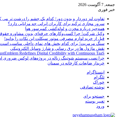
جمعه, 7 آگوست 2026
خبر فوری
تفاوت لنز دوردار و بدون دور؛ کدام یک چشم را درشت تر می ک
سرور مجازی ترکیه برای کاربران ایرانی چه مزایایی دارد؟
همه‌چیز درباره مخزن و لوله‌کشی کمپرسور هوا
وکیل شرکت؛ چرا کسب‌وکارهای حرفه‌ای بدون مشاوره حقوقی
قبل از خرید لوازم مصرفی موتور سیکلت این نکات را بدانید!
سنگ مرمریت؛ برای کدام بخش های نمای داخلی مناسب است
نقش ماژول ها در برق رسانی و شارژ وسایل الکترونیکی
ustEmblem Redefines Digital Credibility with Continuous TaaS
چرا نصب سیستم شوتینگ زباله در پروژه‌های لوکس ضروری 
خریدار ضایعات کارخانه در سمنان
اینستاگرام
تلگرام
خوراک
نوشته تصادفی
جستجو برای
تغییر پوسته
ورود