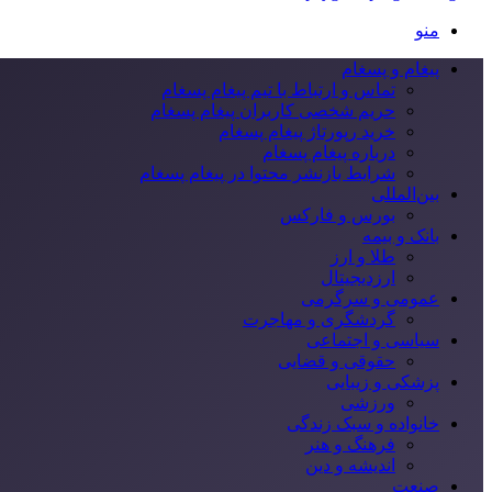
منو
پیغام و پسغام
تماس و ارتباط با تیم پیغام پسغام
حریم شخصی کاربران پیغام پسغام
خرید رپورتاژ پیغام پسغام
درباره پیغام پسغام
شرایط بازنشر محتوا در پیغام پسغام
بین‌المللی
بورس و فارکس
بانک و بیمه
طلا و ارز
ارزدیجیتال
عمومی و سرگرمی
گردشگری و مهاجرت
سیاسی و اجتماعی
حقوقی و قضایی
پزشکی و زیبایی
ورزشی
خانواده و سبک زندگی
فرهنگ و هنر
اندیشه و دین
صنعت