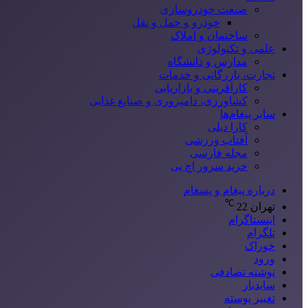
صنعت خودروسازی
خودرو و حمل و نقل
ساختمان و املاک
علمی و تکنولوژی
مدارس و دانشگاه
تجارت، بازرگانی و خدمات
کارآفرینی و بازاریابی
کشاورزی، دامپروری و صنایع غذایی
سایر پیغام‌ها
کارا دیلی
آفتاب ورزشی
مجله فارسی
خرید سرور اچ پی
درباره پیغام و پسغام
℃
تهران
22
اینستاگرام
تلگرام
خوراک
ورود
نوشته تصادفی
سایدبار
تغییر پوسته