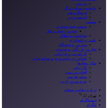
ورزشی
خانواده و سبک زندگی
فرهنگ و هنر
اندیشه و دین
صنعت
صنعت خودروسازی
خودرو و حمل و نقل
ساختمان و املاک
علمی و تکنولوژی
مدارس و دانشگاه
تجارت، بازرگانی و خدمات
کارآفرینی و بازاریابی
کشاورزی، دامپروری و صنایع غذایی
سایر پیغام‌ها
کارا دیلی
آفتاب ورزشی
مجله فارسی
خرید سرور اچ پی
درباره پیغام و پسغام
℃
تهران
22
اینستاگرام
تلگرام