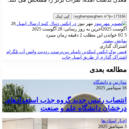
کپی لینک
مهر نیوز
در ایکس دنبال کنید
ارسال ایمیل
28
آگوست 2025
آخرین به روز رسانی: 28 آگوست 2025
5
0
خواندن این مطلب 2 دقیقه زمان میبرد
نمایش بیشتر
اشتراک گذاری
فیس بوک
ایکس
لینکدین
‫تامبلر
‫پین‌ترست
‫رددیت
واتس آپ
تلگرام
اشتراک گذاری از طریق ایمیل
چاپ
مطالعه بعدی
مدارس و دانشگاه
16 سپتامبر 2025
انتصاب رئیس جدید گروه جذب استعدادهای
درخشان دانشگاه علم و صنعت
اخبار استان‌ها
3 سپتامبر 2025