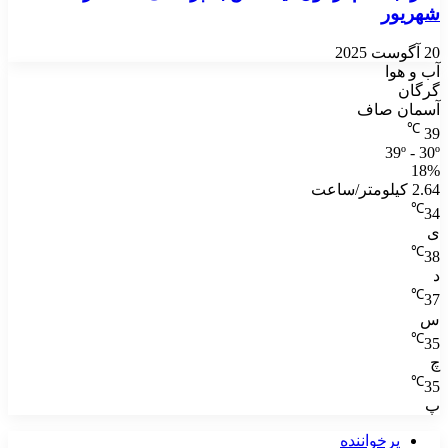
شهریور
20 آگوست 2025
آب و هوا
گرگان
آسمان صاف
℃
39
39º - 30º
18%
2.64 کیلومتر/ساعت
℃
34
ی
℃
38
د
℃
37
س
℃
35
چ
℃
35
پ
پرخواننده