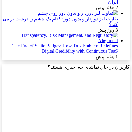
ایران
2 هفته پیش
تفاوت لنز دوردار و بدون دور؛ کدام یک چشم را درشت تر می
کند؟
3 روز پیش
The End of Static Badges: How TrustEmblem Redefines
Digital Credibility with Continuous TaaS
1 هفته پیش
کاربران در حال تماشای چه اخباری هستند؟