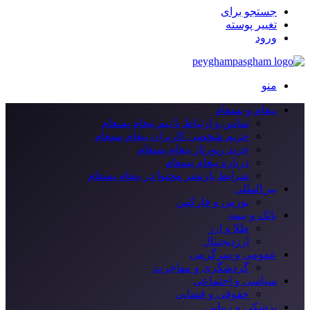
جستجو برای
تغییر پوسته
ورود
منو
پیغام و پسغام
تماس و ارتباط با تیم پیغام پسغام
حریم شخصی کاربران پیغام پسغام
خرید رپورتاژ پیغام پسغام
درباره پیغام پسغام
شرایط بازنشر محتوا در پیغام پسغام
بین‌المللی
بورس و فارکس
بانک و بیمه
طلا و ارز
ارزدیجیتال
عمومی و سرگرمی
گردشگری و مهاجرت
سیاسی و اجتماعی
حقوقی و قضایی
پزشکی و زیبایی