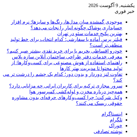
یکشنبه, 9 آگوست 2026
خبر فوری
موجودی گمشده میان مدل‌ها، رنگ‌ها و سایزها؛ نرم افزار
حسابداری پوشاک چگونه انبار را نجات می‌دهد؟
بهترین پکیج خدمات سئو در تهران
فیلتر پرس آماده یا سفارشی؛ کدام انتخاب برای خط تولید
منطقی‌تر است؟
خودرو اقساطی بخریم یا برای خرید نقدی بیشتر صبر کنیم؟
معرفی خدمات دفتر طراحی ساختمان آنلاین سازه پلاس
راهنمای استفاده از هوش مصنوعی برای کسب‌وکارها: از
تولید محتوا تا مدیریت بهتر کارها
تفاوت لنز دوردار و بدون دور؛ کدام یک چشم را درشت تر می
کند؟
سرور مجازی ترکیه برای کاربران ایرانی چه مزایایی دارد؟
همه‌چیز درباره مخزن و لوله‌کشی کمپرسور هوا
وکیل شرکت؛ چرا کسب‌وکارهای حرفه‌ای بدون مشاوره
حقوقی ریسک می‌کنند؟
اینستاگرام
تلگرام
خوراک
نوشته تصادفی