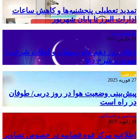
تمدید تعطیلی پنجشنبه‌ها و کاهش ساعات
ادارات البرز تا پایان شهریور
اندیشه و دین
11 مارس 2025
دعای روز دهم ماه رمضان و اوقات شرعی+
صوت و شرح دعا
ورزشی
27 فوریه 2025
پیش‌بینی وضعیت هوا در روز دربی/ طوفان
در راه است
سیاسی و اجتماعی
18 ژانویه 2025
اطلاعیه مرکز قوه قضاییه در خصوص تصاویر