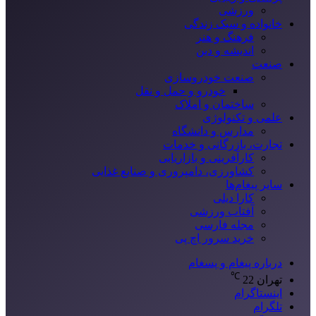
ورزشی
خانواده و سبک زندگی
فرهنگ و هنر
اندیشه و دین
صنعت
صنعت خودروسازی
خودرو و حمل و نقل
ساختمان و املاک
علمی و تکنولوژی
مدارس و دانشگاه
تجارت، بازرگانی و خدمات
کارآفرینی و بازاریابی
کشاورزی، دامپروری و صنایع غذایی
سایر پیغام‌ها
کارا دیلی
آفتاب ورزشی
مجله فارسی
خرید سرور اچ پی
درباره پیغام و پسغام
℃
تهران
22
اینستاگرام
تلگرام