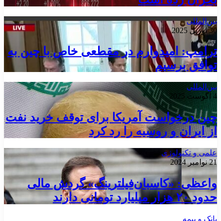
بین‌المللی
30 آوریل 2025
ترامپ: امیدوارم در مقطعی خاص با چین به
توافق برسیم
بین‌المللی
4 آگوست 2025
چین درخواست آمریکا برای توقف خرید نفت
از ایران و روسیه را رد کرد
علمی و تکنولوژی
21 نوامبر 2024
واعظی: «کاسبان‌فیلترینگ» گردش مالی
حدود ۲۰ هزار میلیارد تومانی دارند
بانک و بیمه