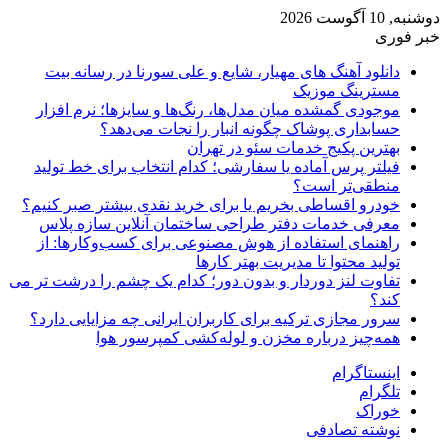
دوشنبه, 10 آگوست 2026
خبر فوری
دانلود آهنگ های مهیار، شایع و علی سورنا در رسانه بیت
مسترینگ موزیک
موجودی گمشده میان مدل‌ها، رنگ‌ها و سایزها؛ نرم افزار
حسابداری پوشاک چگونه انبار را نجات می‌دهد؟
بهترین پکیج خدمات سئو در تهران
فیلتر پرس آماده یا سفارشی؛ کدام انتخاب برای خط تولید
منطقی‌تر است؟
خودرو اقساطی بخریم یا برای خرید نقدی بیشتر صبر کنیم؟
معرفی خدمات دفتر طراحی ساختمان آنلاین سازه پلاس
راهنمای استفاده از هوش مصنوعی برای کسب‌وکارها: از
تولید محتوا تا مدیریت بهتر کارها
تفاوت لنز دوردار و بدون دور؛ کدام یک چشم را درشت تر می
کند؟
سرور مجازی ترکیه برای کاربران ایرانی چه مزایایی دارد؟
همه‌چیز درباره مخزن و لوله‌کشی کمپرسور هوا
اینستاگرام
تلگرام
خوراک
نوشته تصادفی