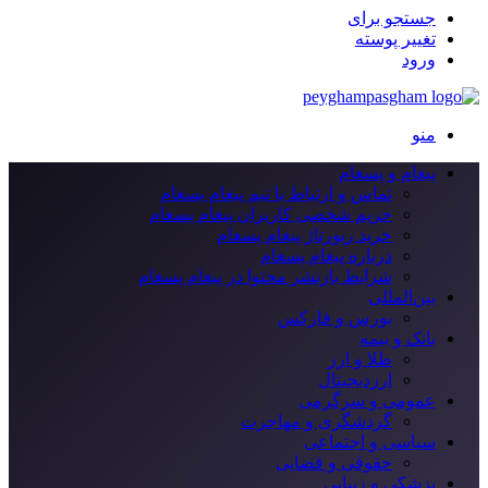
جستجو برای
تغییر پوسته
ورود
منو
پیغام و پسغام
تماس و ارتباط با تیم پیغام پسغام
حریم شخصی کاربران پیغام پسغام
خرید رپورتاژ پیغام پسغام
درباره پیغام پسغام
شرایط بازنشر محتوا در پیغام پسغام
بین‌المللی
بورس و فارکس
بانک و بیمه
طلا و ارز
ارزدیجیتال
عمومی و سرگرمی
گردشگری و مهاجرت
سیاسی و اجتماعی
حقوقی و قضایی
پزشکی و زیبایی