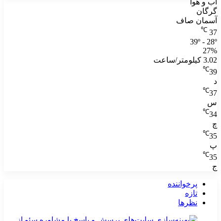
آب و هوا
گرگان
آسمان صاف
℃
37
39º - 28º
27%
3.02 کیلومتر/ساعت
℃
39
د
℃
37
س
℃
34
چ
℃
35
پ
℃
35
ج
پرخواننده
تازه
نظرها