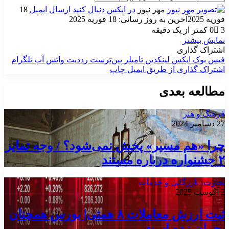
مهر نیوز
در ایکس دنبال کنید
ارسال ایمیل
18
فوریه 2025
آخرین به روز رسانی: 18 فوریه 2025
3
0
کمتر از یک دقیقه
نمایش بیشتر
اشتراک گذاری
فیس بوک
ایکس
لینکدین
‫تامبلر
‫پین‌ترست
‫رددیت
واتس آپ
تلگرام
اشتراک گذاری از طریق ایمیل
چاپ
مطالعه بعدی
فرهنگ و هنر
27 دسامبر 2024
چرا «هم مسیر» پخش نمی‌شود؟ / وجه تمایز
۲ جشنواره درباره مستند
تجارت، بازرگانی و خدمات
2 آگوست 2025
ثبت ارزش معاملات ۸ همتی| بورس همچنان
بحران زده است