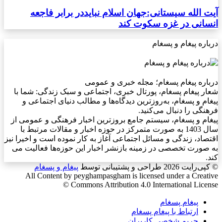
آیت الله سیستانی:جهان اسلام نبایددر برابر فاجعه
انسانی در غزه سکوت کند
درباره پیغام و پسغام
درباره پیغام پسغام؛ مجله خبری و عمومی
شعار پیغام پسغام، پورتال خبری، اجتماعی و سبک زندگی: شما با
پیغام و پسغام، به‌روزترین دیدگاه‌ها و مطالب دنیای اجتماعی و
فرهنگی را دنبال می‌کنید.
پیغام و پسغام، سیستم جامع بروزترین اخبار فرهنگی و عمومی از
سال 1403 به صورت متمرکز در حوزه اخبار و مقالات مرتبط با
اقتصاد، زندگی و مسائل اجتماعی آغاز به کار نموده است و اخیرا نیز
به صورت تخصصی در زمینه بازنشر اخبار این حوزه‌ها فعالیت می
کند.
© کپی‌رایت 2026
طراحی و پشتیبانی توسط
پیغام و پسغام
All Content by peyghampasgham is licensed under a Creative
Commons Attribution 4.0 International License ©️
پیغام پسغام
ارتباط با پیغام پسغام
حریم شخصی کاربران