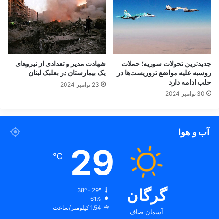
جدیدترین تحولات سوریه؛ حملات
شهادت مدیر و تعدادی از نیروهای
روسیه علیه مواضع تروریست‌ها در
یک بیمارستان در بعلبک لبنان
حلب ادامه دارد
23 نوامبر 2024
30 نوامبر 2024
آب و هوا
29
℃
گرگان
38º - 29º
61%
1.54 کیلومتر/ساعت
آسمان صاف