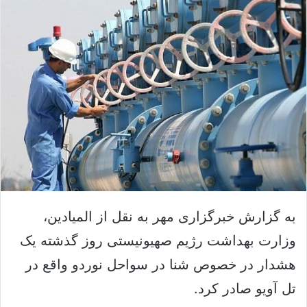
ک
ل
س
ا
د
ی
ن
م
ب
ی
ا
ل
ل
ک
ن
ی
د
به گزارش خبرگزاری مهر به نقل از المیادین،
وزارت بهداشت رژیم صهیونیستی روز گذشته یک
هشدار
در خصوص
شنا
در سواحل
نوردو
واقع در
تل
آویو
صادر کرد.