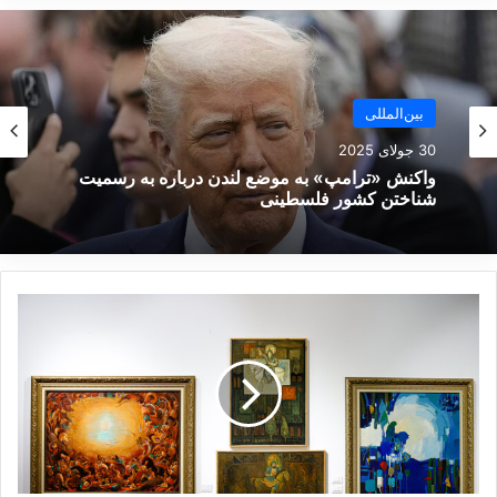
جولان
و
الجلیل
غربی می‌شود.
نوشته های مشابه
بین‌المللی
30 جولای 2025
تماس رئیس کمیته تحقیقات روسیه
واکنش «ترامپ» به موضع لندن درباره به رسمیت
با دادستان کل آذربایجان درباره
شناختن کشور فلسطینی
سقوط هواپیما
29 دسامبر 2024
ا
رایزنی «پوتین» با رئیس‌جمهور
ز
ه
قزاقستان درباره سقوط هواپیمای
ر
باکو
ز
ب
28 دسامبر 2024
ا
ن
ک