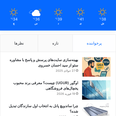
34
36
39
41
38
℃
℃
℃
℃
℃
ش
ی
د
س
چ
پرخواننده
تازه
نظرها
بهینه‌سازی سایت‌های پرسش و پاسخ با مشاوره
سئو از سید احسان خسروی
27 جولای 2025
اوگور (UGUR) چیست؟ معرفی برند محبوب
یخچال‌های فروشگاهی
19 فوریه 2026
چرا ساندویچ پانل به انتخاب اول سازندگان تبدیل
شده؟