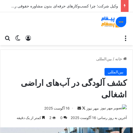
وکیل شرکت؛ چرا کسب‌وکارهای حرفه‌ای بدون مشاوره حقوقی ریسک می‌کنند؟
منو
ورود
تغییر پو
جس
خانه
/
بین‌المللی
بین‌المللی
کشف آلودگی در آب‌های اراضی
اشغالی
مهر نیوز
د
ا
16 آگوست 2025
ر
ر
آخرین به روز رسانی: 16 آگوست 2025
0
2
کمتر از یک دقیقه
ا
س
ی
ا