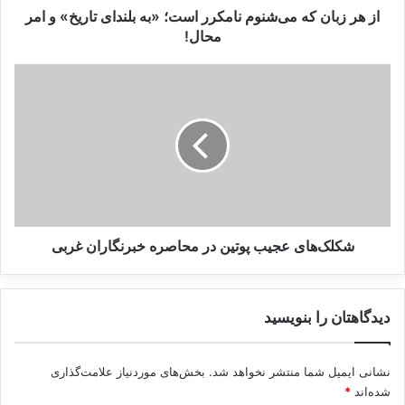
ه
از هر زبان که می‌شنوم نامکرر است؛ «به بلندای تاریخ» و امر
م
محال!
کپی لینک
ی‌
ش
ش
ن
ک
و
ل
م
ک‌
ن
ه
ا
ا
م
ی
ک
ع
ر
ج
ر
ی
شکلک‌های عجیب پوتین در محاصره خبرنگاران غربی
ا
ب
س
پ
ت
و
دیدگاهتان را بنویسید
؛
ت
«
ی
ب
ن
نشانی ایمیل شما منتشر نخواهد شد.
بخش‌های موردنیاز علامت‌گذاری
ه
د
شده‌اند
*
ب
ر