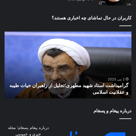
کاربران در حال تماشای چه اخباری هستند؟
گرامیداشت
اروپ
استاد
با
شهید
الح
مطهری؛
غیر
تجلیل
کرا
از
باخ
راهبران
تو
حیات
اسر
2 می 2025
گرامیداشت استاد شهید مطهری؛تجلیل از راهبران حیات طیبه
ا
طیبه
مخا
و عقلانیت اسلامی
م
و
عقلانیت
اسلامی
درباره پیغام و پسغام
درباره پیغام پسغام؛ مجله
خبری و عمومی