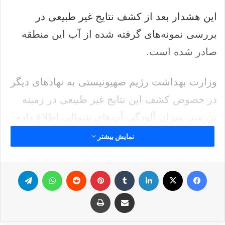
این هشدار بعد از
کشف
نتایج غیر طبیعی در
بررسی نمونه‌های گرفته شده از آب این منطقه
صادر شده است.
وزارت بهداشت رژیم صهیونیستی به نهادهای دیگر
در خصوص
کشف این نتایج غیر طبیعی در زمینه
بررسی میزان آلودگی آب‌های شمالی اطلاع داده
است.
نمایش بیشتر
بررسی‌های باکتریایی نشان می‌دهد که برخی از
فیس بوک
ایکس
لینکدین
‫تامبلر
‫پین‌ترست
‫رددیت
واتس آپ
تلگرام
مناطق
آبی
میزان زیادی از آلودگی را در خود جای
اشتراک گذاری از طریق ایمیل
چاپ
داده‌اند. هنوز منبع این آلودگی‌ها مشخص نشده
است. آب‌های مناطق شمالی شمال
الجلیل
علیا
،