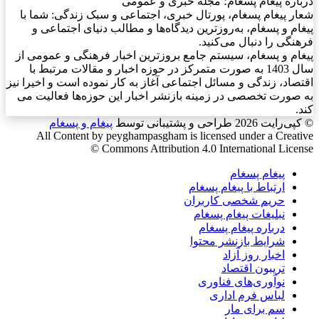
درباره پیغام پسغام؛ مجله خبری و عمومی
شعار پیغام پسغام، پورتال خبری، اجتماعی و سبک زندگی: شما با
پیغام و پسغام، به‌روزترین دیدگاه‌ها و مطالب دنیای اجتماعی و
فرهنگی را دنبال می‌کنید.
پیغام و پسغام، سیستم جامع بروزترین اخبار فرهنگی و عمومی از
سال 1403 به صورت متمرکز در حوزه اخبار و مقالات مرتبط با
اقتصاد، زندگی و مسائل اجتماعی آغاز به کار نموده است و اخیرا نیز
به صورت تخصصی در زمینه بازنشر اخبار این حوزه‌ها فعالیت می
کند.
© کپی‌رایت 2026
طراحی و پشتیبانی توسط
پیغام و پسغام
All Content by peyghampasgham is licensed under a Creative
Commons Attribution 4.0 International License ©️
پیغام پسغام
ارتباط با پیغام پسغام
حریم شخصی کاربران
نبلیغات پیغام پسغام
درباره پیغام پسغام
شرایط بازنشر محتوا
اخبار روز آزاد
تریبون اقتصاد
نوآوری‌های فناوری
لباس فرم اداری
سم برای مار