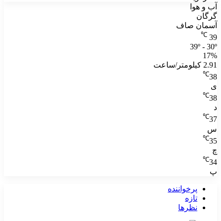
آب و هوا
گرگان
آسمان صاف
℃
39
39º - 30º
17%
2.91 کیلومتر/ساعت
℃
38
ی
℃
38
د
℃
37
س
℃
35
چ
℃
34
پ
پرخواننده
تازه
نظرها