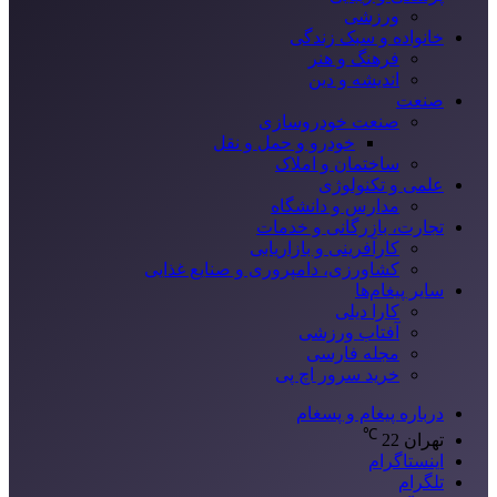
ورزشی
خانواده و سبک زندگی
فرهنگ و هنر
اندیشه و دین
صنعت
صنعت خودروسازی
خودرو و حمل و نقل
ساختمان و املاک
علمی و تکنولوژی
مدارس و دانشگاه
تجارت، بازرگانی و خدمات
کارآفرینی و بازاریابی
کشاورزی، دامپروری و صنایع غذایی
سایر پیغام‌ها
کارا دیلی
آفتاب ورزشی
مجله فارسی
خرید سرور اچ پی
درباره پیغام و پسغام
℃
تهران
22
اینستاگرام
تلگرام