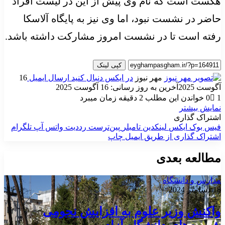
هگست
است که نام وی پیش از این در لیست افراد
حاضر در نشست نبود، اما وی نیز به پایگاه آلاسکا
رفته است تا در نشست امروز مشارکت داشته باشد.
کپی لینک
مهر نیوز
در ایکس دنبال کنید
ارسال ایمیل
16
آگوست 2025
آخرین به روز رسانی: 16 آگوست 2025
1
0
خواندن این مطلب 2 دقیقه زمان میبرد
نمایش بیشتر
اشتراک گذاری
فیس بوک
ایکس
لینکدین
‫تامبلر
‫پین‌ترست
‫رددیت
واتس آپ
تلگرام
اشتراک گذاری از طریق ایمیل
چاپ
مطالعه بعدی
مدارس و دانشگاه
18 دسامبر 2024
واکنش وزیر علوم به افزایش نجومی