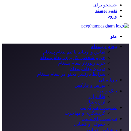
جستجو برای
تغییر پوسته
ورود
منو
پیغام و پسغام
تماس و ارتباط با تیم پیغام پسغام
حریم شخصی کاربران پیغام پسغام
خرید رپورتاژ پیغام پسغام
درباره پیغام پسغام
شرایط بازنشر محتوا در پیغام پسغام
بین‌المللی
بورس و فارکس
بانک و بیمه
طلا و ارز
ارزدیجیتال
عمومی و سرگرمی
گردشگری و مهاجرت
سیاسی و اجتماعی
حقوقی و قضایی
پزشکی و زیبایی