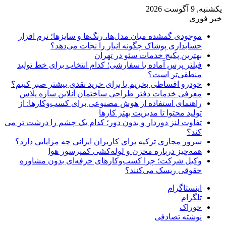
یکشنبه, 9 آگوست 2026
خبر فوری
موجودی گمشده میان مدل‌ها، رنگ‌ها و سایزها؛ نرم افزار
حسابداری پوشاک چگونه انبار را نجات می‌دهد؟
بهترین پکیج خدمات سئو در تهران
فیلتر پرس آماده یا سفارشی؛ کدام انتخاب برای خط تولید
منطقی‌تر است؟
خودرو اقساطی بخریم یا برای خرید نقدی بیشتر صبر کنیم؟
معرفی خدمات دفتر طراحی ساختمان آنلاین سازه پلاس
راهنمای استفاده از هوش مصنوعی برای کسب‌وکارها: از
تولید محتوا تا مدیریت بهتر کارها
تفاوت لنز دوردار و بدون دور؛ کدام یک چشم را درشت تر می
کند؟
سرور مجازی ترکیه برای کاربران ایرانی چه مزایایی دارد؟
همه‌چیز درباره مخزن و لوله‌کشی کمپرسور هوا
وکیل شرکت؛ چرا کسب‌وکارهای حرفه‌ای بدون مشاوره
حقوقی ریسک می‌کنند؟
اینستاگرام
تلگرام
خوراک
نوشته تصادفی