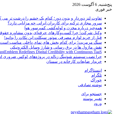
پنج‌شنبه, 6 آگوست 2026
خبر فوری
تفاوت لنز دوردار و بدون دور؛ کدام یک چشم را درشت تر می ک
سرور مجازی ترکیه برای کاربران ایرانی چه مزایایی دارد؟
همه‌چیز درباره مخزن و لوله‌کشی کمپرسور هوا
وکیل شرکت؛ چرا کسب‌وکارهای حرفه‌ای بدون مشاوره حقوقی
قبل از خرید لوازم مصرفی موتور سیکلت این نکات را بدانید!
سنگ مرمریت؛ برای کدام بخش های نمای داخلی مناسب است
نقش ماژول ها در برق رسانی و شارژ وسایل الکترونیکی
ustEmblem Redefines Digital Credibility with Continuous TaaS
چرا نصب سیستم شوتینگ زباله در پروژه‌های لوکس ضروری 
خریدار ضایعات کارخانه در سمنان
اینستاگرام
تلگرام
خوراک
نوشته تصادفی
جستجو برای
تغییر پوسته
ورود