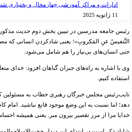
ادارات و مراکز آموزشی چهارمحال‌ و بختیاری ش
11 ژانویه 2025
رئیس جامعه مدرسین در تبیین بخش دوم حدیث مذکور اد
التَّنفیسُ
عنِ
المَکروبِ
»؛ یعنی
شادکردن
انسانی که مصیب
حتی انسان‌های بی‌نیاز را هم شامل می‌شود.
وی با اشاره به راه‌های جبران گناهان افزود: خدای متع
استفاده کنیم.
نایب‌رئیس مجلس خبرگان رهبری خطاب به مسئولین کمیته 
دهد؛ اما نسبت به این وضع موجود قانع نباشید. امام کا
خدایا مرا از مرز تقصیر بیرون
مبر
. یعنی همیشه احساس 
شایان‌ذکر است در ابتدای این دیدار حجت‌الاسلام‌والم