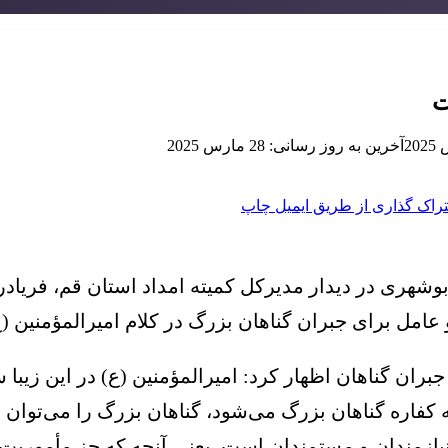
ت
آخرین به روز رسانی: 28 مارس 2025
راک گذاری از طریق ایمیل
چاپ
وشهری در دیدار مدیرکل کمیته امداد استان قم، فریاد
عامل برای جبران گناهان بزرگ در کلام امیرالمؤمنین (
ع
جبران گناهان اظهار کرد: امیرالمؤمنین (
ع)
در این زیبا 
 کفاره گناهان بزرگ می‌شود، گناهان بزرگ را می‌توان به
نیازمندان و مستمندان است. یعنی آنچه که جز مأموری