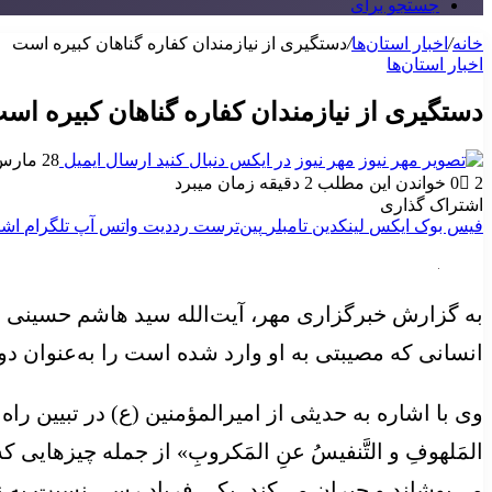
جستجو برای
خانه
/
اخبار استان‌ها
/
دستگیری از نیازمندان کفاره گناهان کبیره است
اخبار استان‌ها
دستگیری از نیازمندان کفاره گناهان کبیره اس
مهر نیوز
در ایکس دنبال کنید
ارسال ایمیل
28 مارس 2025
2
0
خواندن این مطلب 2 دقیقه زمان میبرد
اشتراک گذاری
فیس بوک
ایکس
لینکدین
‫تامبلر
‫پین‌ترست
‫رددیت
واتس آپ
تلگرام
اشت
به گزارش خبرگزاری مهر، آیت‌الله سید هاشم حسینی ب
انسانی که مصیبتی به او وارد شده است را به‌عنوان دو 
وی با اشاره به حدیثی از امیرالمؤمنین (
ع)
در تبیین راه 
المَلهوفِ
و
التَّنفیسُ
عنِ
المَکروبِ
» از جمله چیزهایی که
می‌پوشاند و جبران می‌کند، یکی فریاد رسی نسبت به 