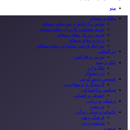
منو
پیغام و پسغام
تماس و ارتباط با تیم پیغام پسغام
حریم شخصی کاربران پیغام پسغام
خرید رپورتاژ پیغام پسغام
درباره پیغام پسغام
شرایط بازنشر محتوا در پیغام پسغام
بین‌المللی
بورس و فارکس
بانک و بیمه
طلا و ارز
ارزدیجیتال
عمومی و سرگرمی
گردشگری و مهاجرت
سیاسی و اجتماعی
حقوقی و قضایی
پزشکی و زیبایی
ورزشی
خانواده و سبک زندگی
فرهنگ و هنر
اندیشه و دین
صنعت