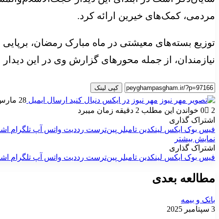
مردمی، کمک‌های خیرین ارائه کرد.
توزیع بسته‌های معیشتی در ماه مبارک رمضان، برپایی 
نیازمندان، از جمله محورهای گزارش وی در این دیدار ب
کپی لینک
مهر نیوز
در ایکس دنبال کنید
ارسال ایمیل
28 مارس 2025
2
0
خواندن این مطلب 2 دقیقه زمان میبرد
اشتراک گذاری
فیس بوک
ایکس
لینکدین
‫تامبلر
‫پین‌ترست
‫رددیت
واتس آپ
تلگرام
اشت
نمایش بیشتر
اشتراک گذاری
فیس بوک
ایکس
لینکدین
‫تامبلر
‫پین‌ترست
‫رددیت
واتس آپ
تلگرام
اشت
مطالعه بعدی
بانک و بیمه
3 سپتامبر 2025