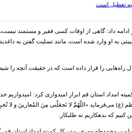
نبه تعطیل است
امه داد: گاهی از اوقات کسی فقیر و مستمند نیست، ا
تی به او وارد شده است، مانند تسلیت گفتن به داغدید
ال راه‌هایی را قرار داده است که در حقیقت آنچه را شیط
امداد استان قم ابراز امیدواری کرد: امیدواریم خداو
ظم (
ع)
می‌فرماید «اللّهُمَّ
لا
تَجعَلْنی
مِنَ
المُعارینَ
و
لا
تُخر
کنیم که بدهکاریم نه طلبکار.
سلمین
محمدطه
مِهری، مدیرکل کمیته امداد استان قم، 