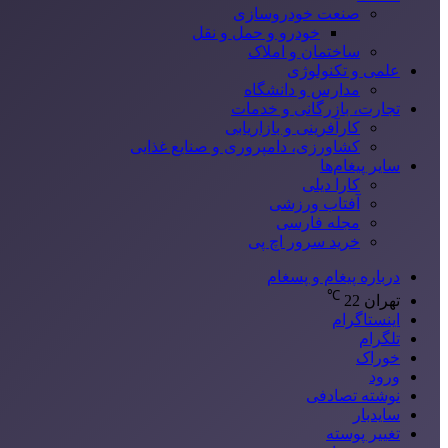
صنعت خودروسازی
خودرو و حمل و نقل
ساختمان و املاک
علمی و تکنولوژی
مدارس و دانشگاه
تجارت، بازرگانی و خدمات
کارآفرینی و بازاریابی
کشاورزی، دامپروری و صنایع غذایی
سایر پیغام‌ها
کارا دیلی
آفتاب ورزشی
مجله فارسی
خرید سرور اچ پی
درباره پیغام و پسغام
℃
تهران
22
اینستاگرام
تلگرام
خوراک
ورود
نوشته تصادفی
سایدبار
تغییر پوسته