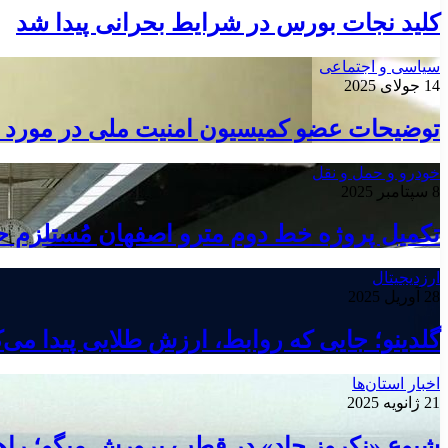
کلید نجات بورس در شرایط بحرانی پیدا شد
سیاسی و اجتماعی
14 جولای 2025
توضیحات عضو کمیسیون امنیت ملی در مورد 
خودرو و حمل و نقل
8 سپتامبر 2025
تکمیل پروژه خط دوم مترو اصفهان مُستلزم
ارزدیجیتال
28 آوریل 2025
گلدینو؛ جایی که روابط، ارزش طلایی پیدا می‌ک
اخبار استان‌ها
21 ژانویه 2025
شیوع «نکروز حاد» در قطب پرورش میگو؛ راهک