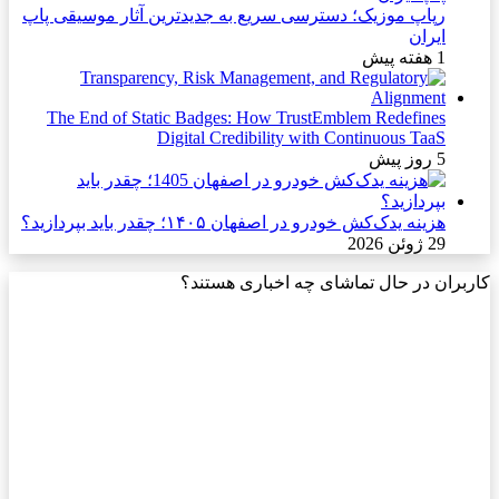
رپاپ موزیک؛ دسترسی سریع به جدیدترین آثار موسیقی پاپ
ایران
1 هفته پیش
The End of Static Badges: How TrustEmblem Redefines
Digital Credibility with Continuous TaaS
5 روز پیش
هزینه یدک‌کش خودرو در اصفهان ۱۴۰۵؛ چقدر باید بپردازید؟
29 ژوئن 2026
کاربران در حال تماشای چه اخباری هستند؟