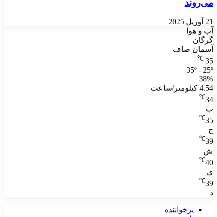
می‌روند
21 آوریل 2025
آب و هوا
گرگان
آسمان صاف
℃
35
35º - 25º
38%
4.54 کیلومتر/ساعت
℃
34
پ
℃
35
ج
℃
39
ش
℃
40
ی
℃
39
د
پرخواننده