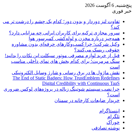
پنج‌شنبه, 6 آگوست 2026
خبر فوری
تفاوت لنز دوردار و بدون دور؛ کدام یک چشم را درشت تر می
کند؟
سرور مجازی ترکیه برای کاربران ایرانی چه مزایایی دارد؟
همه‌چیز درباره مخزن و لوله‌کشی کمپرسور هوا
وکیل شرکت؛ چرا کسب‌وکارهای حرفه‌ای بدون مشاوره
حقوقی ریسک می‌کنند؟
قبل از خرید لوازم مصرفی موتور سیکلت این نکات را بدانید!
سنگ مرمریت؛ برای کدام بخش های نمای داخلی مناسب
است
نقش ماژول ها در برق رسانی و شارژ وسایل الکترونیکی
The End of Static Badges: How TrustEmblem Redefines
Digital Credibility with Continuous TaaS
چرا نصب سیستم شوتینگ زباله در پروژه‌های لوکس ضروری
است؟
خریدار ضایعات کارخانه در سمنان
اینستاگرام
تلگرام
خوراک
نوشته تصادفی