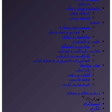
ورزشی
خانواده و سبک زندگی
فرهنگ و هنر
اندیشه و دین
صنعت
صنعت خودروسازی
خودرو و حمل و نقل
ساختمان و املاک
علمی و تکنولوژی
مدارس و دانشگاه
تجارت، بازرگانی و خدمات
کارآفرینی و بازاریابی
کشاورزی، دامپروری و صنایع غذایی
سایر پیغام‌ها
کارا دیلی
آفتاب ورزشی
مجله فارسی
خرید سرور اچ پی
درباره پیغام و پسغام
℃
تهران
22
اینستاگرام
تلگرام