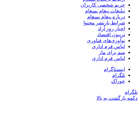
حریم شخصی کاربران
نبلیغات پیغام پسغام
درباره پیغام پسغام
شرایط بازنشر محتوا
اخبار روز آزاد
تریبون اقتصاد
نوآوری‌های فناوری
لباس فرم اداری
سم برای مار
لباس فرم اداری
اینستاگرام
تلگرام
خوراک
تلگرام
دکمه بازگشت به بالا