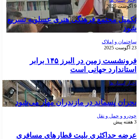
اخبار استان‌ها
9 آگوست 2025
تکمیل مجتمع فرهنگی هنری عسلویه تسریع
شود
ساختمان و املاک
23 آگوست 2025
فرونشست زمین در البرز ۱۴۵ برابر
استاندارد جهانی است
اخبار استان‌ها
22 جولای 2025
بحران پسماند در مازندران مهار می‌شود
خودرو و حمل و نقل
3 هفته پیش
عرضه حداکثری بلیت قطارهای مسافری