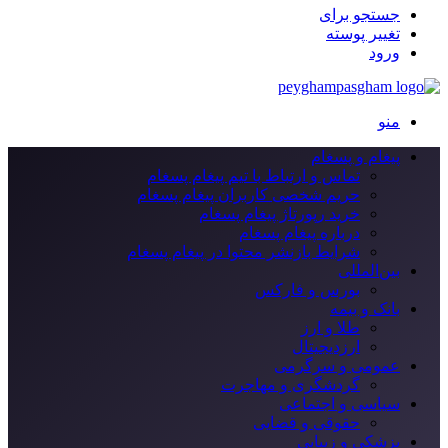
جستجو برای
تغییر پوسته
ورود
منو
پیغام و پسغام
تماس و ارتباط با تیم پیغام پسغام
حریم شخصی کاربران پیغام پسغام
خرید رپورتاژ پیغام پسغام
درباره پیغام پسغام
شرایط بازنشر محتوا در پیغام پسغام
بین‌المللی
بورس و فارکس
بانک و بیمه
طلا و ارز
ارزدیجیتال
عمومی و سرگرمی
گردشگری و مهاجرت
سیاسی و اجتماعی
حقوقی و قضایی
پزشکی و زیبایی