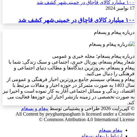
۱۰۰ میلیارد کالای قاچاق در خمینی‌شهر کشف شد
17 نوامبر 2024
۱۰۰ میلیارد کالای قاچاق در خمینی‌شهر کشف شد
درباره پیغام و پسغام
درباره پیغام پسغام؛ مجله خبری و عمومی
شعار پیغام پسغام، پورتال خبری، اجتماعی و سبک زندگی: شما با
پیغام و پسغام، به‌روزترین دیدگاه‌ها و مطالب دنیای اجتماعی و
فرهنگی را دنبال می‌کنید.
پیغام و پسغام، سیستم جامع بروزترین اخبار فرهنگی و عمومی از
سال 1403 به صورت متمرکز در حوزه اخبار و مقالات مرتبط با
اقتصاد، زندگی و مسائل اجتماعی آغاز به کار نموده است و اخیرا نیز
به صورت تخصصی در زمینه بازنشر اخبار این حوزه‌ها فعالیت می
کند.
© کپی‌رایت 2026
طراحی و پشتیبانی توسط
پیغام و پسغام
All Content by peyghampasgham is licensed under a Creative
Commons Attribution 4.0 International License ©️
پیغام پسغام
ارتباط با پیغام پسغام