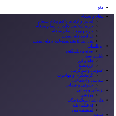
منو
پیغام و پسغام
تماس و ارتباط با تیم پیغام پسغام
حریم شخصی کاربران پیغام پسغام
خرید رپورتاژ پیغام پسغام
درباره پیغام پسغام
شرایط بازنشر محتوا در پیغام پسغام
بین‌المللی
بورس و فارکس
بانک و بیمه
طلا و ارز
ارزدیجیتال
عمومی و سرگرمی
گردشگری و مهاجرت
سیاسی و اجتماعی
حقوقی و قضایی
پزشکی و زیبایی
ورزشی
خانواده و سبک زندگی
فرهنگ و هنر
اندیشه و دین
صنعت