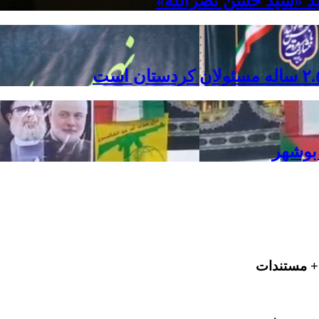
ید «سید حسن نصرالله»
بوشهر
+ مستندات