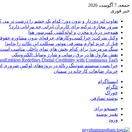
جمعه, 7 آگوست 2026
خبر فوری
تفاوت لنز دوردار و بدون دور؛ کدام یک چشم را درشت تر می ک
سرور مجازی ترکیه برای کاربران ایرانی چه مزایایی دارد؟
همه‌چیز درباره مخزن و لوله‌کشی کمپرسور هوا
وکیل شرکت؛ چرا کسب‌وکارهای حرفه‌ای بدون مشاوره حقوقی
قبل از خرید لوازم مصرفی موتور سیکلت این نکات را بدانید!
سنگ مرمریت؛ برای کدام بخش های نمای داخلی مناسب است
نقش ماژول ها در برق رسانی و شارژ وسایل الکترونیکی
ustEmblem Redefines Digital Credibility with Continuous TaaS
چرا نصب سیستم شوتینگ زباله در پروژه‌های لوکس ضروری 
خریدار ضایعات کارخانه در سمنان
اینستاگرام
تلگرام
خوراک
نوشته تصادفی
جستجو برای
تغییر پوسته
ورود