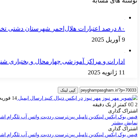
نوشته های مشابه
۸۰ درصد اعتبارات هلال‌احمر شهرستان دشتی تخصیص یافت
9 آوریل 2025
ادارات و مراکز آموزشی چهارمحال‌ و بختیاری ش
11 ژانویه 2025
کپی لینک
مهر نیوز
در ایکس دنبال کنید
ارسال ایمیل
14 فوریه 2025
2
0
کمتر از یک دقیقه
اشتراک گذاری
فیس بوک
ایکس
لینکدین
‫تامبلر
‫پین‌ترست
‫رددیت
واتس آپ
تلگرام
اشت
نمایش بیشتر
اشتراک گذاری
فیس بوک
ایکس
لینکدین
‫تامبلر
‫پین‌ترست
‫رددیت
واتس آپ
تلگرام
اشت