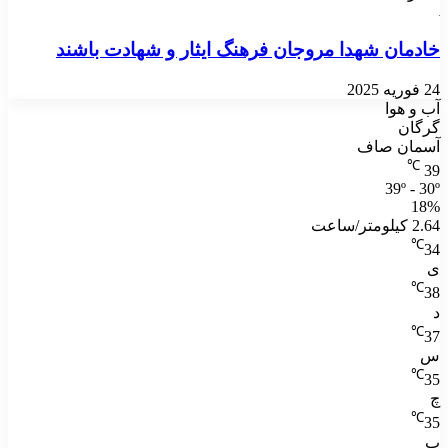
خادمان شهدا مروجان فرهنگ ایثار و شهادت باشند
24 فوریه 2025
آب و هوا
گرگان
آسمان صاف
℃
39
39º - 30º
18%
2.64 کیلومتر/ساعت
℃
34
ی
℃
38
د
℃
37
س
℃
35
چ
℃
35
پ