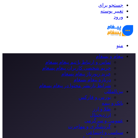
جستجو برای
تغییر پوسته
ورود
منو
پیغام و پسغام
تماس و ارتباط با تیم پیغام پسغام
حریم شخصی کاربران پیغام پسغام
خرید رپورتاژ پیغام پسغام
درباره پیغام پسغام
شرایط بازنشر محتوا در پیغام پسغام
بین‌المللی
بورس و فارکس
بانک و بیمه
طلا و ارز
ارزدیجیتال
عمومی و سرگرمی
گردشگری و مهاجرت
سیاسی و اجتماعی