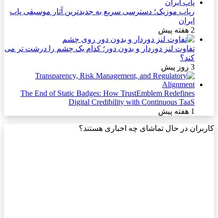
رپاپ موزیک؛ دسترسی سریع به جدیدترین آثار موسیقی پاپ
ایران
2 هفته پیش
تفاوت لنز دوردار و بدون دور؛ کدام یک چشم را درشت تر می
کند؟
3 روز پیش
The End of Static Badges: How TrustEmblem Redefines
Digital Credibility with Continuous TaaS
1 هفته پیش
کاربران در حال تماشای چه اخباری هستند؟