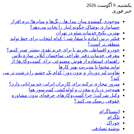
یکشنبه, 9 آگوست 2026
خبر فوری
موجودی گمشده میان مدل‌ها، رنگ‌ها و سایزها؛ نرم افزار
حسابداری پوشاک چگونه انبار را نجات می‌دهد؟
بهترین پکیج خدمات سئو در تهران
فیلتر پرس آماده یا سفارشی؛ کدام انتخاب برای خط تولید
منطقی‌تر است؟
خودرو اقساطی بخریم یا برای خرید نقدی بیشتر صبر کنیم؟
معرفی خدمات دفتر طراحی ساختمان آنلاین سازه پلاس
راهنمای استفاده از هوش مصنوعی برای کسب‌وکارها: از
تولید محتوا تا مدیریت بهتر کارها
تفاوت لنز دوردار و بدون دور؛ کدام یک چشم را درشت تر می
کند؟
سرور مجازی ترکیه برای کاربران ایرانی چه مزایایی دارد؟
همه‌چیز درباره مخزن و لوله‌کشی کمپرسور هوا
وکیل شرکت؛ چرا کسب‌وکارهای حرفه‌ای بدون مشاوره
حقوقی ریسک می‌کنند؟
اینستاگرام
تلگرام
خوراک
نوشته تصادفی