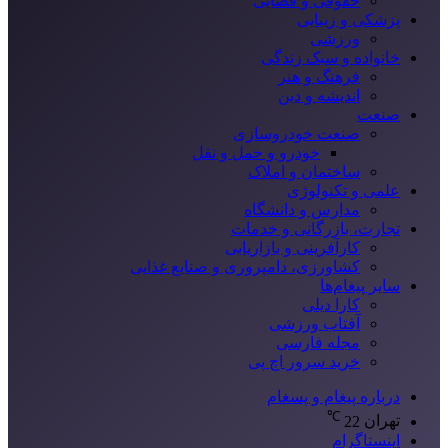
حقوقی و قضایی
پزشکی و زیبایی
ورزشی
خانواده و سبک زندگی
فرهنگ و هنر
اندیشه و دین
صنعت
صنعت خودروسازی
خودرو و حمل و نقل
ساختمان و املاک
علمی و تکنولوژی
مدارس و دانشگاه
تجارت، بازرگانی و خدمات
کارآفرینی و بازاریابی
کشاورزی، دامپروری و صنایع غذایی
سایر پیغام‌ها
کارا دیلی
آفتاب ورزشی
مجله فارسی
خرید سرور اچ پی
درباره پیغام و پسغام
℃
تهران
22
اینستاگرام