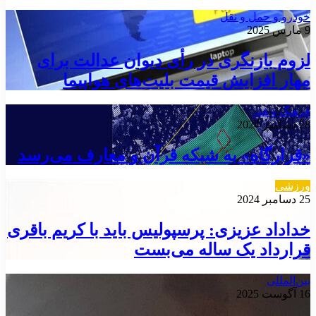
خودرو و حمل و نقل
9 مارس 2025
لزوم بازنگری در رأی دیوان عدالت برای
مهار افزایش قیمت بلیت‌های هواپیما
فرهنگ و هنر
28 دسامبر 2024
«قرارگاه» به شبکه قرآن و معارف می‌رسد
ورزشی
25 دسامبر 2024
خداداد عزیزی: پرسپولیس باید با کریم باقری
قرارداد یک ساله می‌بست
بین‌المللی
16 آگوست 2025