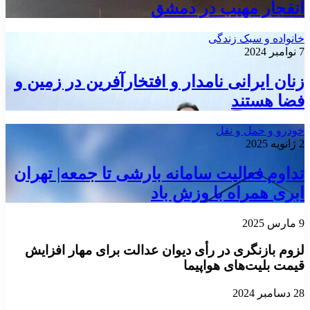
انفجار مهیب در دمشق
خانواده و سبک زندگی
7 نوامبر 2024
زنان ایرانی نامدار و افتخارآفرین در زمین و
فضا هستند
خودرو و حمل و نقل
2 ژانویه 2025
تداوم فعالیت سامانه بارشی تا جمعه| تهران
ابری همراه با وزش باد
9 مارس 2025
لزوم بازنگری در رأی دیوان عدالت برای مهار افزایش
قیمت بلیت‌های هواپیما
28 دسامبر 2024