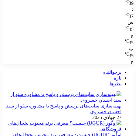
℃
39
د
℃
37
س
℃
35
چ
℃
35
پ
℃
35
ج
پرخواننده
تازه
نظرها
بهینه‌سازی سایت‌های پرسش و پاسخ با مشاوره سئو از سید
احسان خسروی
27 جولای 2025
اوگور (UGUR) چیست؟ معرفی برند محبوب یخچال‌های