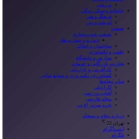
ورزشی
خانواده و سبک زندگی
فرهنگ و هنر
اندیشه و دین
صنعت
صنعت خودروسازی
خودرو و حمل و نقل
ساختمان و املاک
علمی و تکنولوژی
مدارس و دانشگاه
تجارت، بازرگانی و خدمات
کارآفرینی و بازاریابی
کشاورزی، دامپروری و صنایع غذایی
سایر پیغام‌ها
کارا دیلی
آفتاب ورزشی
مجله فارسی
خرید سرور اچ پی
درباره پیغام و پسغام
℃
تهران
22
اینستاگرام
تلگرام