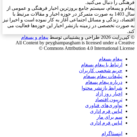
فرهنگی را دنبال می‌کنید.
پیغام و پسغام، سیستم جامع بروزترین اخبار فرهنگی و عمومی از
سال 1403 به صورت متمرکز در حوزه اخبار و مقالات مرتبط با
اقتصاد، زندگی و مسائل اجتماعی آغاز به کار نموده است و اخیرا نیز
به صورت تخصصی در زمینه بازنشر اخبار این حوزه‌ها فعالیت می
کند.
© کپی‌رایت 2026
طراحی و پشتیبانی توسط
پیغام و پسغام
All Content by peyghampasgham is licensed under a Creative
Commons Attribution 4.0 International License ©️
پیغام پسغام
ارتباط با پیغام پسغام
حریم شخصی کاربران
نبلیغات پیغام پسغام
درباره پیغام پسغام
شرایط بازنشر محتوا
اخبار روز آزاد
تریبون اقتصاد
نوآوری‌های فناوری
لباس فرم اداری
سم برای مار
لباس فرم اداری
اینستاگرام