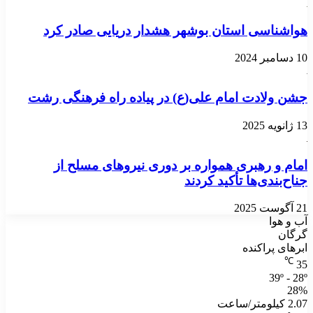
هواشناسی استان بوشهر هشدار دریایی صادر کرد
10 دسامبر 2024
جشن ولادت امام علی(ع) در پیاده راه فرهنگی رشت
13 ژانویه 2025
امام و رهبری همواره بر دوری نیروهای مسلح از
جناح‌بندی‌ها تأکید کردند
21 آگوست 2025
آب و هوا
گرگان
ابرهای پراکنده
℃
35
39º - 28º
28%
2.07 کیلومتر/ساعت