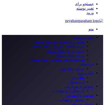
جستجو برای
تغییر پوسته
ورود
منو
پیغام و پسغام
تماس و ارتباط با تیم پیغام پسغام
حریم شخصی کاربران پیغام پسغام
خرید رپورتاژ پیغام پسغام
درباره پیغام پسغام
شرایط بازنشر محتوا در پیغام پسغام
بین‌المللی
بورس و فارکس
بانک و بیمه
طلا و ارز
ارزدیجیتال
عمومی و سرگرمی
گردشگری و مهاجرت
سیاسی و اجتماعی
حقوقی و قضایی
پزشکی و زیبایی