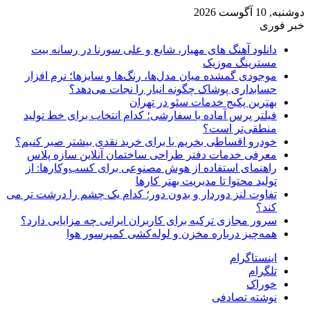
دوشنبه, 10 آگوست 2026
خبر فوری
دانلود آهنگ های مهیار، شایع و علی سورنا در رسانه بیت
مسترینگ موزیک
موجودی گمشده میان مدل‌ها، رنگ‌ها و سایزها؛ نرم افزار
حسابداری پوشاک چگونه انبار را نجات می‌دهد؟
بهترین پکیج خدمات سئو در تهران
فیلتر پرس آماده یا سفارشی؛ کدام انتخاب برای خط تولید
منطقی‌تر است؟
خودرو اقساطی بخریم یا برای خرید نقدی بیشتر صبر کنیم؟
معرفی خدمات دفتر طراحی ساختمان آنلاین سازه پلاس
راهنمای استفاده از هوش مصنوعی برای کسب‌وکارها: از
تولید محتوا تا مدیریت بهتر کارها
تفاوت لنز دوردار و بدون دور؛ کدام یک چشم را درشت تر می
کند؟
سرور مجازی ترکیه برای کاربران ایرانی چه مزایایی دارد؟
همه‌چیز درباره مخزن و لوله‌کشی کمپرسور هوا
اینستاگرام
تلگرام
خوراک
نوشته تصادفی