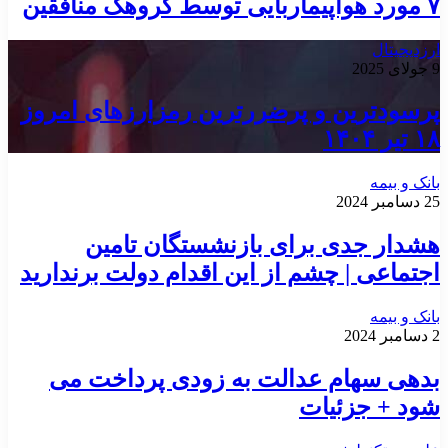
۷ مورد هواپیماربایی توسط گروهک منافقین
ارزدیجیتال
9 جولای 2025
پرسودترین و پرضررترین رمزارزهای امروز
۱۸ تیر ۱۴۰۴
بانک و بیمه
25 دسامبر 2024
هشدار جدی برای بازنشستگان تامین
اجتماعی | چشم از این اقدام دولت برندارید
بانک و بیمه
2 دسامبر 2024
بدهی سهام عدالت به زودی پرداخت می
شود + جزئیات