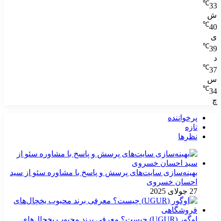
℃
33
ش
℃
40
ی
℃
39
د
℃
37
س
℃
34
چ
پرخواننده
تازه
نظرها
بهینه‌سازی سایت‌های پرسش و پاسخ با مشاوره سئو از سید
احسان خسروی
27 جولای 2025
اوگور (UGUR) چیست؟ معرفی برند محبوب یخچال‌های