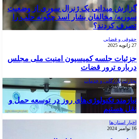
گزارش میدانی یک ژنرال سوری از وضعیت
سوریه/ مخالفان بشار اسد چگونه حلب را
تصرف کردند؟
حقوقی و قضایی
27 ژانویه 2025
جزئیات جلسه کمیسیون امنیت ملی مجلس
درباره ترور قضات
تجارت، بازرگانی و خدمات
26 آوریل 2025
نیازمند تکنولوژی‌های روز در توسعه حمل و
نقل هستیم
اخبار استان‌ها
16 نوامبر 2024