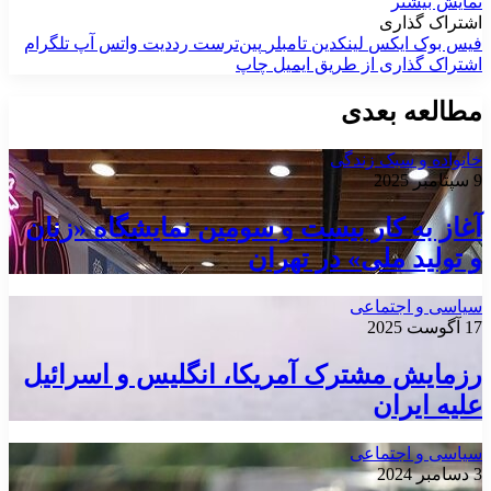
نمایش بیشتر
اشتراک گذاری
فیس بوک
ایکس
لینکدین
‫تامبلر
‫پین‌ترست
‫رددیت
واتس آپ
تلگرام
اشتراک گذاری از طریق ایمیل
چاپ
مطالعه بعدی
خانواده و سبک زندگی
9 سپتامبر 2025
آغاز به کار بیست و سومین نمایشگاه «زنان
و تولید ملی» در تهران
سیاسی و اجتماعی
17 آگوست 2025
رزمایش مشترک آمریکا، انگلیس و اسرائیل
علیه ایران
سیاسی و اجتماعی
3 دسامبر 2024