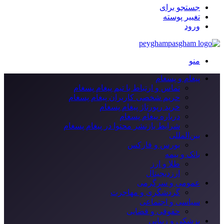
جستجو برای
تغییر پوسته
ورود
منو
پیغام و پسغام
تماس و ارتباط با تیم پیغام پسغام
حریم شخصی کاربران پیغام پسغام
خرید رپورتاژ پیغام پسغام
درباره پیغام پسغام
شرایط بازنشر محتوا در پیغام پسغام
بین‌المللی
بورس و فارکس
بانک و بیمه
طلا و ارز
ارزدیجیتال
عمومی و سرگرمی
گردشگری و مهاجرت
سیاسی و اجتماعی
حقوقی و قضایی
پزشکی و زیبایی