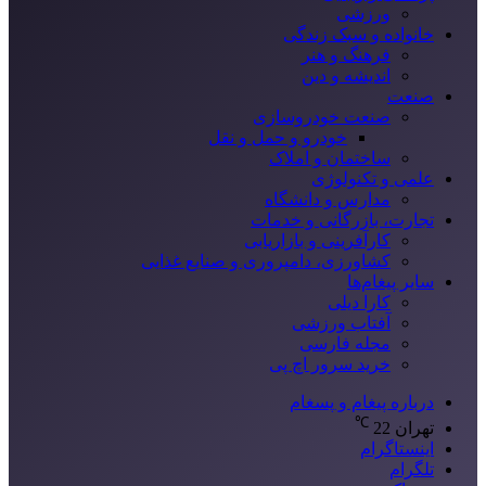
ورزشی
خانواده و سبک زندگی
فرهنگ و هنر
اندیشه و دین
صنعت
صنعت خودروسازی
خودرو و حمل و نقل
ساختمان و املاک
علمی و تکنولوژی
مدارس و دانشگاه
تجارت، بازرگانی و خدمات
کارآفرینی و بازاریابی
کشاورزی، دامپروری و صنایع غذایی
سایر پیغام‌ها
کارا دیلی
آفتاب ورزشی
مجله فارسی
خرید سرور اچ پی
درباره پیغام و پسغام
℃
تهران
22
اینستاگرام
تلگرام