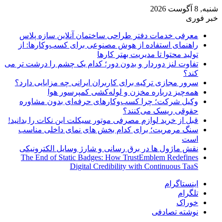
شنبه, 8 آگوست 2026
خبر فوری
معرفی خدمات دفتر طراحی ساختمان آنلاین سازه پلاس
راهنمای استفاده از هوش مصنوعی برای کسب‌وکارها: از
تولید محتوا تا مدیریت بهتر کارها
تفاوت لنز دوردار و بدون دور؛ کدام یک چشم را درشت تر می
کند؟
سرور مجازی ترکیه برای کاربران ایرانی چه مزایایی دارد؟
همه‌چیز درباره مخزن و لوله‌کشی کمپرسور هوا
وکیل شرکت؛ چرا کسب‌وکارهای حرفه‌ای بدون مشاوره
حقوقی ریسک می‌کنند؟
قبل از خرید لوازم مصرفی موتور سیکلت این نکات را بدانید!
سنگ مرمریت؛ برای کدام بخش های نمای داخلی مناسب
است
نقش ماژول ها در برق رسانی و شارژ وسایل الکترونیکی
The End of Static Badges: How TrustEmblem Redefines
Digital Credibility with Continuous TaaS
اینستاگرام
تلگرام
خوراک
نوشته تصادفی