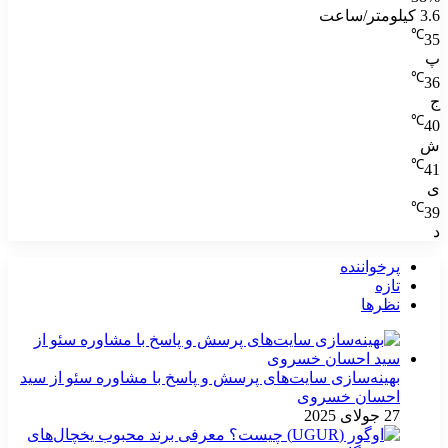
3.6 کیلومتر/ساعت
℃
35
پ
℃
36
ج
℃
40
ش
℃
41
ی
℃
39
د
پرخواننده
تازه
نظرها
بهینه‌سازی سایت‌های پرسش و پاسخ با مشاوره سئو از سید
احسان خسروی
27 جولای 2025