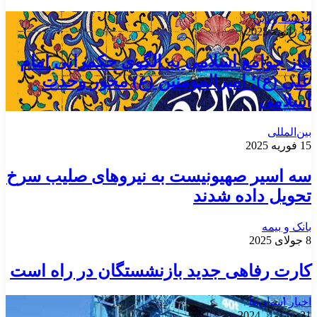
اندیشه و دین
14 ژانویه 2025
نیاز جوامع اسلامی به الگوی حکمرانی امام
علی (ع)؛ امیرالمومنین (ع) محور وحدت
اسلامی
بین‌المللی
15 فوریه 2025
سه اسیر صهیونیست به نیروهای صلیب سرخ
تحویل داده شدند
بانک و بیمه
8 جولای 2025
کارت رفاهی جدید بازنشستگان در راه است
اخبار استان‌ها
31 دسامبر 2024