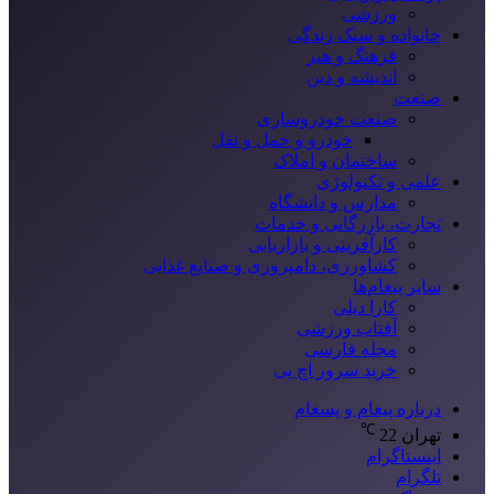
ورزشی
خانواده و سبک زندگی
فرهنگ و هنر
اندیشه و دین
صنعت
صنعت خودروسازی
خودرو و حمل و نقل
ساختمان و املاک
علمی و تکنولوژی
مدارس و دانشگاه
تجارت، بازرگانی و خدمات
کارآفرینی و بازاریابی
کشاورزی، دامپروری و صنایع غذایی
سایر پیغام‌ها
کارا دیلی
آفتاب ورزشی
مجله فارسی
خرید سرور اچ پی
درباره پیغام و پسغام
℃
تهران
22
اینستاگرام
تلگرام