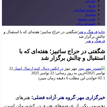
خوراک
ورود
نوشته تصادفی
سایدبار
تغییر پوسته
جستجو برای
خانه
/
فرهنگ و هنر
/
شگفتی در حراج ساتبیز؛ هفته‌ای که با استقبال و
چالش برگزار شد
فرهنگ و هنر
شگفتی در حراج ساتبیز؛ هفته‌ای که با
استقبال و چالش برگزار شد
مهر نیوز
در ایکس دنبال کنید
ارسال ایمیل
22
نوامبر 2025
آخرین به روز رسانی: 22 نوامبر 2025
1
0
خواندن این مطلب 6 دقیقه زمان میبرد
خبرگزاری مهر-گروه هنر-آزاده فضلی؛
هنرهای
تجسمی یکی از عرصه‌های هنری در کشورمان است