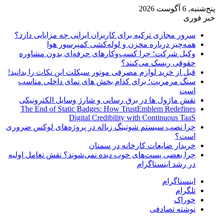
پنج‌شنبه, 6 آگوست 2026
خبر فوری
سرور مجازی ترکیه برای کاربران ایرانی چه مزایایی دارد؟
همه‌چیز درباره مخزن و لوله‌کشی کمپرسور هوا
وکیل شرکت؛ چرا کسب‌وکارهای حرفه‌ای بدون مشاوره
حقوقی ریسک می‌کنند؟
قبل از خرید لوازم مصرفی موتور سیکلت این نکات را بدانید!
سنگ مرمریت؛ برای کدام بخش های نمای داخلی مناسب
است
نقش ماژول ها در برق رسانی و شارژ وسایل الکترونیکی
The End of Static Badges: How TrustEmblem Redefines
Digital Credibility with Continuous TaaS
چرا نصب سیستم شوتینگ زباله در پروژه‌های لوکس ضروری
است؟
خریدار ضایعات کارخانه در سمنان
چرا بعضی پست‌های خوب دیده نمی‌شوند؟ نقش تعامل اولیه
در رشد اینستاگرام
اینستاگرام
تلگرام
خوراک
نوشته تصادفی