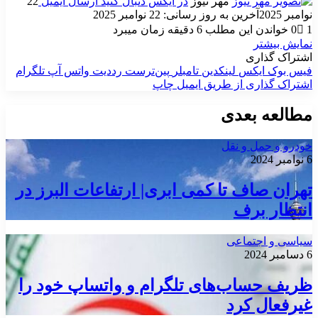
مهر نیوز
در ایکس دنبال کنید
ارسال ایمیل
22
نوامبر 2025
آخرین به روز رسانی: 22 نوامبر 2025
1
0
خواندن این مطلب 6 دقیقه زمان میبرد
نمایش بیشتر
اشتراک گذاری
فیس بوک
ایکس
لینکدین
‫تامبلر
‫پین‌ترست
‫رددیت
واتس آپ
تلگرام
اشتراک گذاری از طریق ایمیل
چاپ
مطالعه بعدی
خودرو و حمل و نقل
6 نوامبر 2024
تهران صاف تا کمی ابری| ارتفاعات البرز در
انتظار برف
سیاسی و اجتماعی
6 دسامبر 2024
ظریف حساب‌های تلگرام و واتساپ خود را
غیرفعال کرد