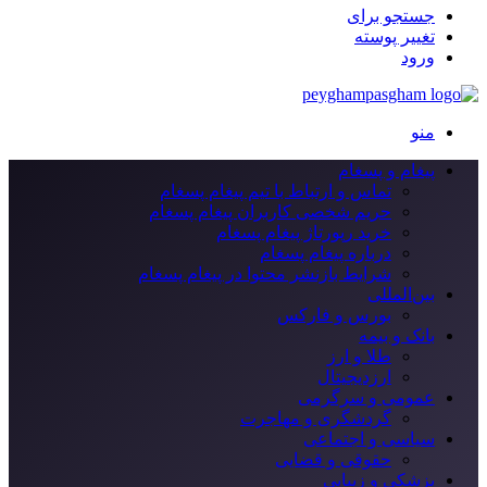
جستجو برای
تغییر پوسته
ورود
منو
پیغام و پسغام
تماس و ارتباط با تیم پیغام پسغام
حریم شخصی کاربران پیغام پسغام
خرید رپورتاژ پیغام پسغام
درباره پیغام پسغام
شرایط بازنشر محتوا در پیغام پسغام
بین‌المللی
بورس و فارکس
بانک و بیمه
طلا و ارز
ارزدیجیتال
عمومی و سرگرمی
گردشگری و مهاجرت
سیاسی و اجتماعی
حقوقی و قضایی
پزشکی و زیبایی