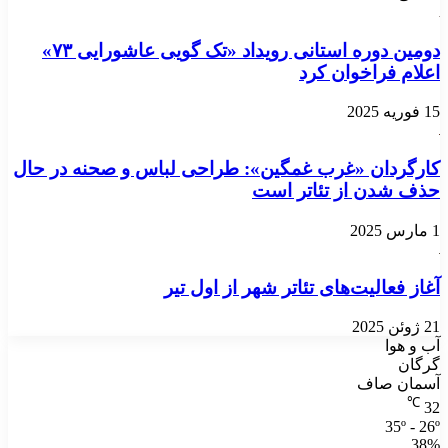
دومین دوره استانی رویداد «تک گویی عاشورایی ۷۳»
اعلام فراخوان کرد
15 فوریه 2025
کارگردان «غرب غمگین»: طراحی لباس و صحنه در حال
حذف شدن‌ از تئاتر است
1 مارس 2025
آغاز فعالیت‌های تئاتر شهر از اول تیر
21 ژوئن 2025
آب و هوا
گرگان
آسمان صاف
℃
32
35º - 26º
38%