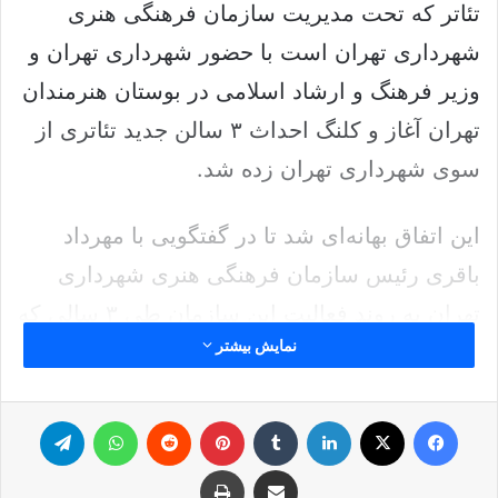
تئاتر که تحت مدیریت سازمان فرهنگی هنری
شهرداری تهران است با حضور شهرداری تهران و
وزیر فرهنگ و ارشاد اسلامی در بوستان هنرمندان
تهران آغاز و کلنگ احداث ۳ سالن جدید تئاتری از
سوی شهرداری تهران زده شد.
این اتفاق بهانه‌ای شد تا در گفتگویی با مهرداد
باقری رئیس سازمان فرهنگی هنری شهرداری
تهران به روند فعالیت این سازمان طی ۳ سالی که
نمایش بیشتر
باقری ریاست آن را برعهده داشته بپردازیم.
رئیس سازمان فرهنگی هنری شهرداری تهران
فیس بوک
ایکس
لینکدین
‫تامبلر
‫پین‌ترست
‫رددیت
واتس آپ
تلگرام
درباره روندی که سازمان طی ۳ سال گذشته طی
اشتراک گذاری از طریق ایمیل
چاپ
کرده، چشم‌انداز و برنامه‌هایی که برای توسعه