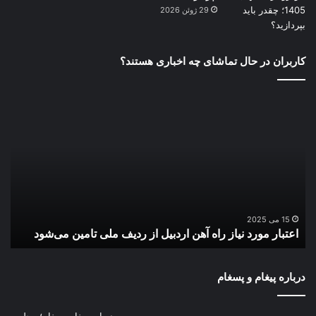
29 ژوئن 2026
کاربران در حال تماشای چه اخباری هستند؟
اعتبار
زیر
مورد
اقت
نیاز
دری
راه
در
آهن
بوش
اردبیل
تقو
از
می‌
ردیف
ملی
15 می 2025
اعتبار مورد نیاز راه آهن اردبیل از ردیف ملی تامین می‌شود
ز
تامین
می‌شود
در دوره جدید برای گسترش و توسعه فعالیت‌های
درباره پیغام و پسغام
فرهنگی و هنری و ارائه خدمات شبانه‌روزی به
مخاطبان در مناطق مختلف شهر تهران چاره‌ای جز
درباره پیغام پسغام؛ مجله