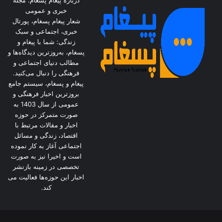
این وجود ندارد که با نسل جوان دست بدهیم و
خبری و عمومی
شعار پیغام پسغام، پورتال
اجازه کار و فعالیت‌های فرهنگی و هنری را به آن‌ها
خبری، اجتماعی و سبک
زندگی: شما با پیغام و
بدهیم. با این اجازه امکان فعالیت فرهنگی و هنری
پسغام، به‌روزترین دیدگاه‌ها و
برای نسل جوان تسهیل و به این واسطه ارتباط با
مطالب دنیای اجتماعی و
فرهنگی را دنبال می‌کنید.
مخاطبان نیز تسهیل می‌شود. نسل جوان کارهایی
پیغام و پسغام، سیستم جامع
بروزترین اخبار فرهنگی و
متناسب با ذائقه مخاطب امروز تولید می‌کنند. در
عمومی از سال 1403 به
۳ سال گذشته به جد این امر پیگیری شده است.
صورت متمرکز در حوزه
اخبار و مقالات مرتبط با
اقتصاد، زندگی و مسائل
* در دورانی سازمان فرهنگی هنری شهرداری
اجتماعی آغاز به کار نموده
است و اخیرا نیز به صورت
رویدادهای فرهنگی و هنری قابل توجهی برگزار
تخصصی در زمینه بازنشر
اخبار این حوزه‌ها فعالیت می
می‌کرد. زمانی رپرتوآرهای تئاتر کودک و نوجوان
کند.
توسط شهرداری برگزار می‌شد یا جشنواره‌های
تئاتر شهر، تئاتر کانون‌ها و تئاتر بانوان را برگزار