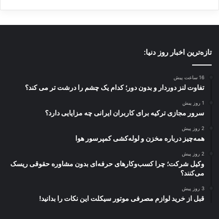
مختلف فرهنگی و هنری مشغول به کار و فعالیت
شوند؟
جالب است که به این نکته اشاره کنیم این انتظار
تازه‌ترین اخبار روز دنیا:
نسل جدید از مراکز مختلف سازمان فرهنگی
16 ساعت پیش
هنری شهرداری تهران وجود دارد. نسل جوان
تفاوت لنز دوردار و بدون دور؛ کدام یک چشم را درشت تر می کند؟
انتظار دارد به واسطه این مراکز مرحله اول
1 روز پیش
سرور مجازی ترکیه برای کاربران ایرانی چه مزایایی دارد؟
حرفه‌ای شدن خود را طی کنند. وقتی به سابقه
2 روز پیش
سازمان و حال حاضر آن نگاه کنید شاهد هستید که
همه‌چیز درباره مخزن و لوله‌کشی کمپرسور هوا
انبوهی از کارشناسان و مدیران سازمان کسانی
2 روز پیش
وکیل شرکت؛ چرا کسب‌وکارهای حرفه‌ای بدون مشاوره حقوقی ریسک
هستند که از یک مجموعه و دانشگاه فارغ‌التحصیل
می‌کنند؟
شده و برای خدمات فرهنگی به فرهنگسراها
3 روز پیش
قبل از خرید لوازم مصرفی موتور سیکلت این نکات را بدانید!
مراجعه کرده‌اند و آرام آرام در فرهنگسراها،