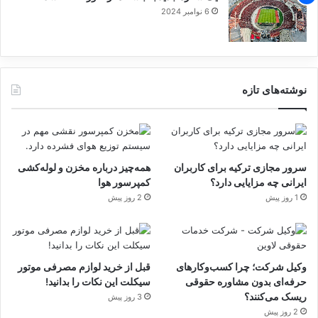
6 نوامبر 2024
به صراحت می‌توان گفت درهای مراکز فرهنگی
امروز به روی مردم باز است و مجموعه‌ها از
حالت اداری خارج شده و در تمام طول شبانه‌روز
نوشته‌های تازه
در خدمت مردم هستند. ضمن اینکه مجموعه‌ها در
خدمت متقاضیان انجام فعالیت‌های فرهنگی و
هنری هستند و این اتفاق بسیار خوبی است.
سرور مجازی ترکیه برای کاربران
همه‌چیز درباره مخزن و لوله‌کشی
ایرانی چه مزایایی دارد؟
کمپرسور هوا
1 روز پیش
2 روز پیش
* نسل جدیدی که در عرصه فرهنگ و هنر پرورش
پیدا می‌کند و از دانشگاه فارغ‌التحصیل می‌شود در
یک بلاتکلیفی برای فعالیت‌ها و اشتغال به سر
وکیل شرکت؛ چرا کسب‌وکارهای
قبل از خرید لوازم مصرفی موتور
می‌برد. آیا راهکاری در نظر گرفته شده که این
حرفه‌ای بدون مشاوره حقوقی
سیکلت این نکات را بدانید!
ریسک می‌کنند؟
3 روز پیش
نیروهای جوان بتوانند در مجموعه‌ها و مراکز
2 روز پیش