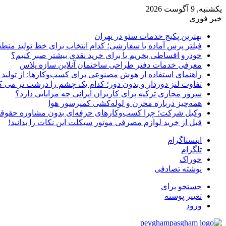
یکشنبه, 9 آگوست 2026
خبر فوری
بهترین پکیج خدمات سئو در تهران
فیلتر پرس آماده یا سفارشی؛ کدام انتخاب برای خط تولید منط
خودرو اقساطی بخریم یا برای خرید نقدی بیشتر صبر کنیم؟
معرفی خدمات دفتر طراحی ساختمان آنلاین سازه پلاس
راهنمای استفاده از هوش مصنوعی برای کسب‌وکارها: از تولید مح
تفاوت لنز دوردار و بدون دور؛ کدام یک چشم را درشت تر می ک
سرور مجازی ترکیه برای کاربران ایرانی چه مزایایی دارد؟
همه‌چیز درباره مخزن و لوله‌کشی کمپرسور هوا
وکیل شرکت؛ چرا کسب‌وکارهای حرفه‌ای بدون مشاوره حقوقی
قبل از خرید لوازم مصرفی موتور سیکلت این نکات را بدانید!
اینستاگرام
تلگرام
خوراک
نوشته تصادفی
جستجو برای
تغییر پوسته
ورود