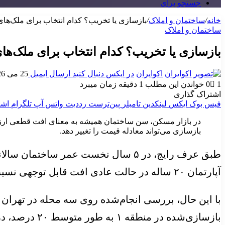
جستجو برای
خانه
/
ساختمان و املاک
/
بازسازی یا تخریب؟ کدام انتخاب برای ملک‌ها
ساختمان و املاک
بازسازی یا تخریب؟ کدام انتخاب برای ملک‌ها
اکوایران
در ایکس دنبال کنید
ارسال ایمیل
25 می 2026
1
0
خواندن این مطلب 1 دقیقه زمان میبرد
اشتراک گذاری
فیس بوک
ایکس
لینکدین
‫تامبلر
‫پین‌ترست
‫رددیت
واتس آپ
تلگرام
اشت
در بازار مسکن، سن ساختمان همیشه به معنای افت قطعی ارزش
بازسازی می‌تواند معادله قیمت را تغییر دهد.
آپارتمان ۲۰ ساله در حالت عادی افت قابل توجهی نسبت به نمونه نوساز خود دارد.