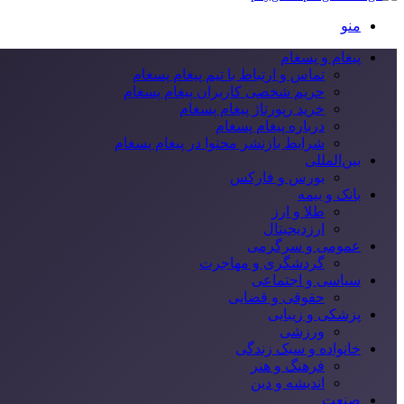
منو
پیغام و پسغام
تماس و ارتباط با تیم پیغام پسغام
حریم شخصی کاربران پیغام پسغام
خرید رپورتاژ پیغام پسغام
درباره پیغام پسغام
شرایط بازنشر محتوا در پیغام پسغام
بین‌المللی
بورس و فارکس
بانک و بیمه
طلا و ارز
ارزدیجیتال
عمومی و سرگرمی
گردشگری و مهاجرت
سیاسی و اجتماعی
حقوقی و قضایی
پزشکی و زیبایی
ورزشی
خانواده و سبک زندگی
فرهنگ و هنر
اندیشه و دین
صنعت