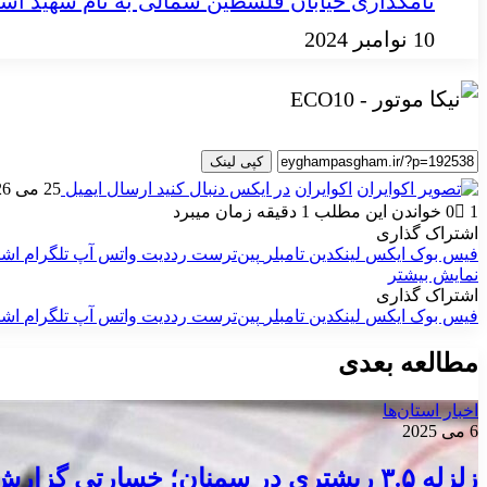
نامگذاری خیابان فلسطین شمالی به نام شهید اسم
10 نوامبر 2024
کپی لینک
اکوایران
در ایکس دنبال کنید
ارسال ایمیل
25 می 2026
1
0
خواندن این مطلب 1 دقیقه زمان میبرد
اشتراک گذاری
فیس بوک
ایکس
لینکدین
‫تامبلر
‫پین‌ترست
‫رددیت
واتس آپ
تلگرام
اشت
نمایش بیشتر
اشتراک گذاری
فیس بوک
ایکس
لینکدین
‫تامبلر
‫پین‌ترست
‫رددیت
واتس آپ
تلگرام
اشت
مطالعه بعدی
اخبار استان‌ها
6 می 2025
زلزله ۳.۵ ریشتری در سمنان؛ خسارتی گزارش نشد