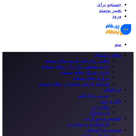
جستجو برای
تغییر پوسته
ورود
منو
پیغام و پسغام
تماس و ارتباط با تیم پیغام پسغام
حریم شخصی کاربران پیغام پسغام
خرید رپورتاژ پیغام پسغام
درباره پیغام پسغام
شرایط بازنشر محتوا در پیغام پسغام
بین‌المللی
بورس و فارکس
بانک و بیمه
طلا و ارز
ارزدیجیتال
عمومی و سرگرمی
گردشگری و مهاجرت
سیاسی و اجتماعی
حقوقی و قضایی