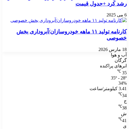
رشد کرد +جدول قیمت
6 می 2025
کارنامه تولید ۱۱ ماهه خودروسازان/آبروداری بخش
خصوصی
18 مارس 2026
آب و هوا
گرگان
ابرهای پراکنده
℃
35
35º - 28º
34%
3.41 کیلومتر/ساعت
℃
34
ج
℃
38
ش
℃
41
ی