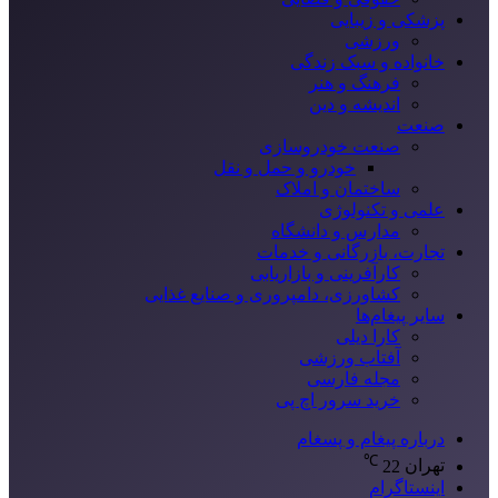
پزشکی و زیبایی
ورزشی
خانواده و سبک زندگی
فرهنگ و هنر
اندیشه و دین
صنعت
صنعت خودروسازی
خودرو و حمل و نقل
ساختمان و املاک
علمی و تکنولوژی
مدارس و دانشگاه
تجارت، بازرگانی و خدمات
کارآفرینی و بازاریابی
کشاورزی، دامپروری و صنایع غذایی
سایر پیغام‌ها
کارا دیلی
آفتاب ورزشی
مجله فارسی
خرید سرور اچ پی
درباره پیغام و پسغام
℃
تهران
22
اینستاگرام