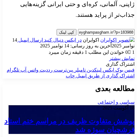
ژاپنی، آلمانی، کره‌ای و حتی ایرانی گزینه‌هایی
جذاب‌تر از پراید هستند.
کپی لینک
اکوایران
در ایکس دنبال کنید
ارسال ایمیل
14
نوامبر 2025
آخرین به روز رسانی: 14 نوامبر 2025
1
0
خواندن این مطلب 1 دقیقه زمان میبرد
نمایش بیشتر
اشتراک گذاری
فیس بوک
ایکس
لینکدین
‫تامبلر
‫پین‌ترست
‫رددیت
واتس آپ
تلگرام
اشتراک گذاری از طریق ایمیل
چاپ
مطالعه بعدی
سیاسی و اجتماعی
18 آگوست 2025
پوشش متفاوت ظریف در مراسم ختم استاد
فرشچیان سوژه شد