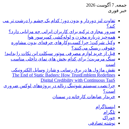
جمعه, 7 آگوست 2026
خبر فوری
تفاوت لنز دوردار و بدون دور؛ کدام یک چشم را درشت تر می
کند؟
سرور مجازی ترکیه برای کاربران ایرانی چه مزایایی دارد؟
همه‌چیز درباره مخزن و لوله‌کشی کمپرسور هوا
وکیل شرکت؛ چرا کسب‌وکارهای حرفه‌ای بدون مشاوره
حقوقی ریسک می‌کنند؟
قبل از خرید لوازم مصرفی موتور سیکلت این نکات را بدانید!
سنگ مرمریت؛ برای کدام بخش های نمای داخلی مناسب
است
نقش ماژول ها در برق رسانی و شارژ وسایل الکترونیکی
The End of Static Badges: How TrustEmblem Redefines
Digital Credibility with Continuous TaaS
چرا نصب سیستم شوتینگ زباله در پروژه‌های لوکس ضروری
است؟
خریدار ضایعات کارخانه در سمنان
اینستاگرام
تلگرام
خوراک
نوشته تصادفی