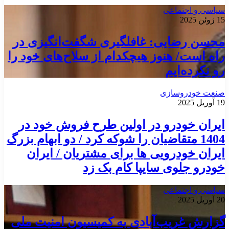
سیاسی و اجتماعی
15 ژوئن 2025
محسن رضایی: غافلگیری شگفت‌انگیزی در
راه است/ هنوز هیچکدام از سلاح‌های خود را
رو نکرده‌ایم
صنعت خودروسازی
19 آوریل 2025
ایران خودرو در اولین طرح فروش خود در
1404 متقاضیان را شوکه کرد / دو ابهام بزرگ
ایران خودرویی ها برای مشتریان / ایران
خودرو جلوی سایپا کام بک زد
سیاسی و اجتماعی
20 آوریل 2025
گزارش غریب‌آبادی به کمیسیون امنیت ملی